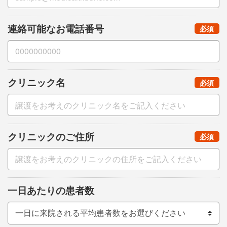
連絡可能なお電話番号
（
）
必須
クリニック名
（
）
必須
クリニックのご住所
（
）
必須
一日あたりの患者数