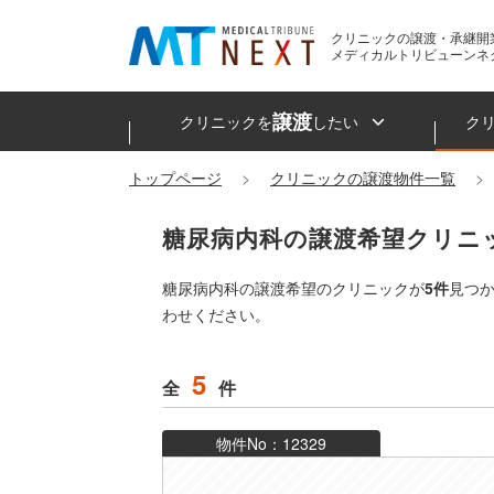
クリニックの譲渡・承継開
メディカルトリビューンネ
譲渡
クリニックを
したい
ク
トップページ
クリニックの譲渡物件一覧
糖尿病内科の譲渡希望クリニ
糖尿病内科の譲渡希望のクリニックが
5件
見つ
わせください。
5
全
件
物件No：12329