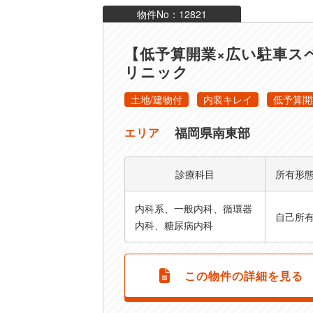
物件No：12821
【低予算開業×広い駐車ス
リニック
土地/建物付
内装キレイ
低予算開
福岡県南東部
エリア
診療科目
所有形
内科系、一般内科、循環器
自己所
内科、糖尿病内科
この物件の詳細を見る