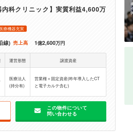
内科クリニック】実質利益4,600万
医療機器充実
沿線)
1
2,600
売上高
億
万円
態
運営形態
譲渡資産
医療法人
営業権＋固定資産(昨年導入したCT
有
(持分有)
と電子カルテ含む)
この物件について
問い合わせる