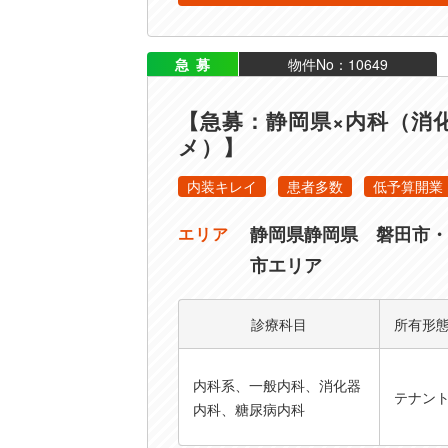
急募
物件No：10649
【急募：静岡県×内科（消
メ）】
内装キレイ
患者多数
低予算開業
静岡県静岡県 磐田市・
エリア
市エリア
診療科目
所有形
内科系、一般内科、消化器
テナン
内科、糖尿病内科