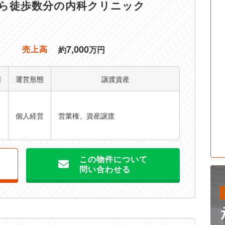
ら徒歩数分の内科クリニック
7,000
売上高
約
万円
態
運営形態
譲渡資産
ト
個人経営
営業権、資産譲渡
この物件について
問い合わせる