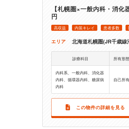
【札幌圏×一般内科・消化器
円
高収益
内装キレイ
患者多数
北海道札幌圏(JR千歳線
エリア
診療科目
所有形
内科系、一般内科、消化器
内科、循環器内科、糖尿病
自己所
内科
この物件の詳細を見る