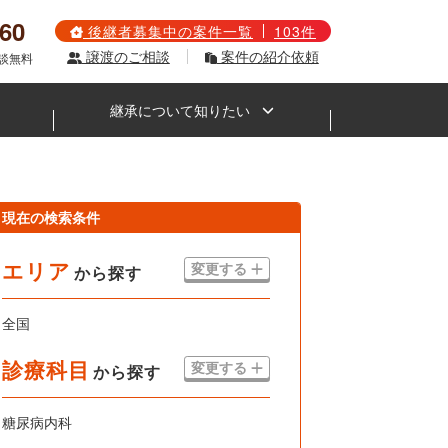
560
後継者募集中の案件一覧
103件
譲渡のご相談
案件の紹介依頼
相談無料
継承について知りたい
現在の検索条件
エリア
変更する
から探す
全国
診療科目
変更する
から探す
糖尿病内科