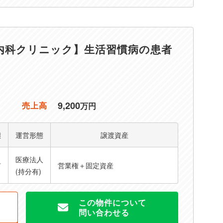
内科クリニック】生活習慣病の患者
9,200
売上高
万円
態
運営形態
譲渡資産
医療法人
有
営業権＋固定資産
(持分有)
この物件について
問い合わせる