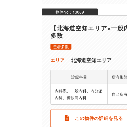
物件No：13069
【北海道空知エリア×一般
多数
患者多数
北海道空知エリア
エリア
診療科目
所有形
内科系、一般内科、内分泌
自己所
内科、糖尿病内科
この物件の詳細を見る