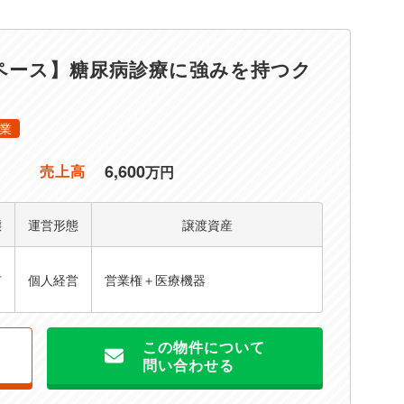
ペース】糖尿病診療に強みを持つク
業
6,600
売上高
万円
態
運営形態
譲渡資産
有
個人経営
営業権＋医療機器
この物件について
問い合わせる