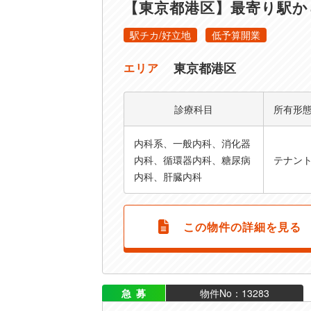
【東京都港区】最寄り駅か
駅チカ/好立地
低予算開業
東京都港区
エリア
診療科目
所有形
内科系、一般内科、消化器
内科、循環器内科、糖尿病
テナン
内科、肝臓内科
この物件の詳細を見る
急募
物件No：13283