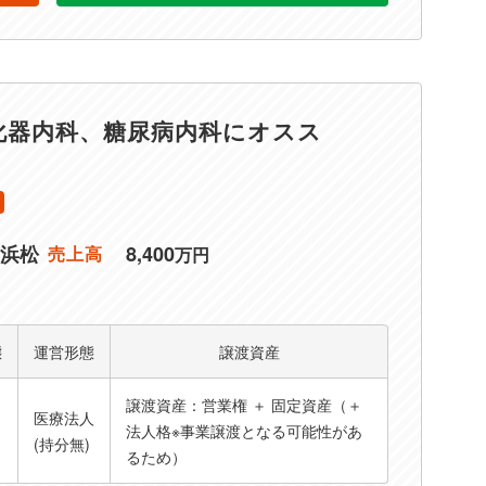
化器内科、糖尿病内科にオスス
浜松
8,400
売上高
万円
態
運営形態
譲渡資産
譲渡資産：営業権 ＋ 固定資産（＋
医療法人
ト
法人格※事業譲渡となる可能性があ
(持分無)
るため）