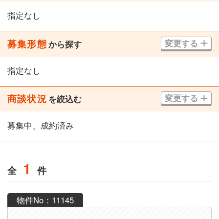
指定なし
募集形態
変更する
から探す
指定なし
商談状況
変更する
を絞込む
募集中、成約済み
1
全
件
物件No：11145