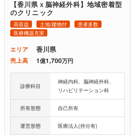
【香川県ｘ脳神経外科】地域密着型
のクリニック
高収益
土地/建物付
患者多数
医療機器充実
香川県
エリア
1
1,700
売上高
億
万円
神経内科、脳神経外科、
診療科目
リハビリテーション科
所有形態
自己所有
運営形態
医療法人(持分有)