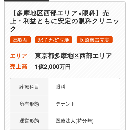
【多摩地区西部エリア×眼科】売
上・利益ともに安定の眼科クリニッ
ク
高収益
駅チカ/好立地
医療機器充実
東京都多摩地区西部エリア
エリア
1
2,000
売上高
億
万円
診療科目
眼科
所有形態
テナント
運営形態
医療法人(持分無)