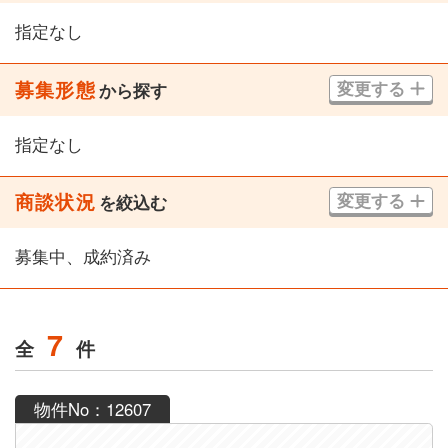
指定なし
募集形態
変更する
から探す
指定なし
商談状況
変更する
を絞込む
募集中、成約済み
7
全
件
物件No：12607