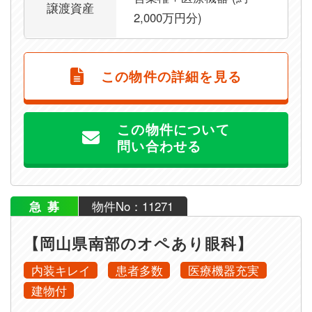
譲渡資産
2,000万円分)
この物件の詳細を見る
この物件について
問い合わせる
急募
物件No：11271
【岡山県南部のオペあり眼科】
内装キレイ
患者多数
医療機器充実
建物付