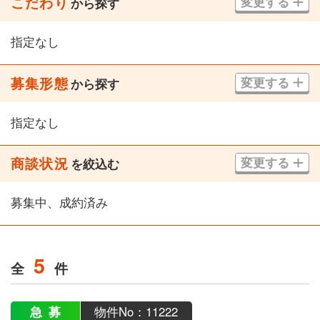
こだわり
変更する
から探す
指定なし
募集形態
変更する
から探す
指定なし
商談状況
変更する
を絞込む
募集中、成約済み
5
全
件
急募
物件No：11222