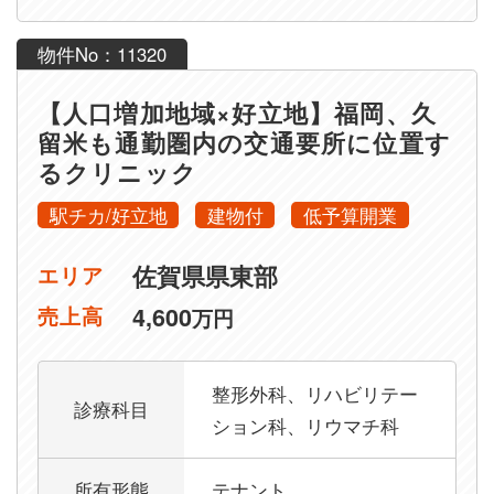
物件No：11320
【人口増加地域×好立地】福岡、久
留米も通勤圏内の交通要所に位置す
るクリニック
駅チカ/好立地
建物付
低予算開業
佐賀県県東部
エリア
4,600
売上高
万円
整形外科、リハビリテー
診療科目
ション科、リウマチ科
所有形態
テナント