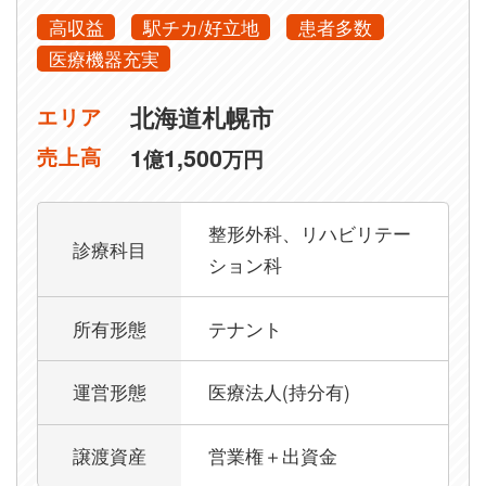
高収益
駅チカ/好立地
患者多数
医療機器充実
北海道札幌市
エリア
1
1,500
売上高
億
万円
整形外科、リハビリテー
診療科目
ション科
所有形態
テナント
運営形態
医療法人(持分有)
譲渡資産
営業権＋出資金