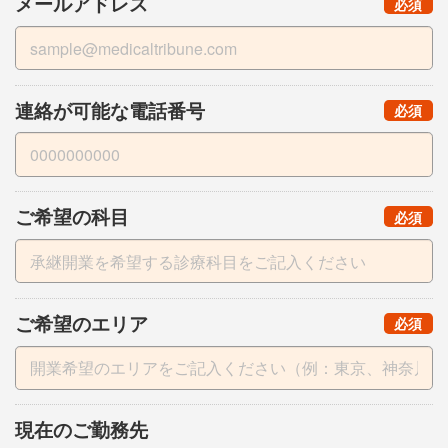
メールアドレス
（
）
必須
連絡が可能な電話番号
（
）
必須
ご希望の科目
（
）
必須
ご希望のエリア
（
）
必須
現在のご勤務先