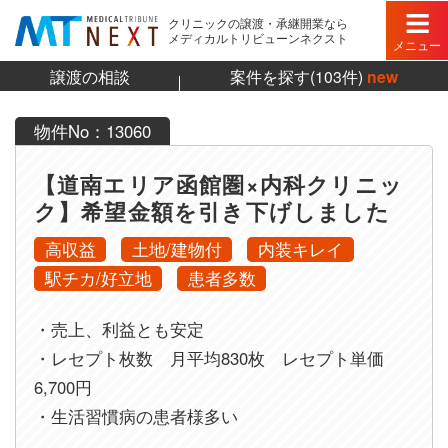
クリニックの譲渡・承継開業なら
メディカルトリビューンネクスト
メニュー
譲渡の相談
案件を探す(103件)
new
物件No：13060
【道南エリア函館圏×内科クリニッ
ク】希望金額を引き下げしました
高収益
土地/建物付
内装キレイ
駅チカ/好立地
患者多数
・売上、利益とも安定
・レセプト枚数 月平均830枚 レセプト単価
6,700円
・生活習慣病の患者様多い