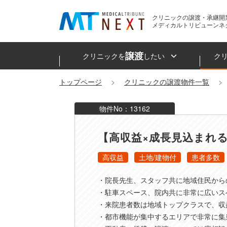
クリニックの譲渡・承継開
メディカルトリビューンネ
譲渡
クリニックを
したい
ク
トップページ
クリニックの譲渡物件一覧
物件No：13162
【高収益×成長見込まれ
高収益
土地/建物付
患者多数
・院長先生、スタッフ共に地域住民から
・駐車スペース、院内共に非常に広いス
・来院患者数は地域トップクラスで、収
・都市機能が集中するエリアで非常に集