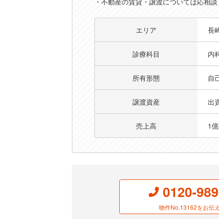
・不動産の賃貸・譲渡については応相談
【高収益×成長見込まれるエリア】永年
エリア
長
診療科目
内
所有形態
自
譲渡資産
出
売上高
1億
0120-989
物件No.13162を