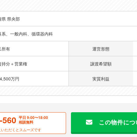
地域医療を担ってきた信頼のあるクリニックの詳細
崎県 県央部
科系、一般内科、循環器内科
己所有
運営形態
資持分＋営業権
譲渡希望額
4,500万円
実質利益
-560
平日 9:00〜18:00
この物件につ
相談無料
お伝えいただくとスムーズです