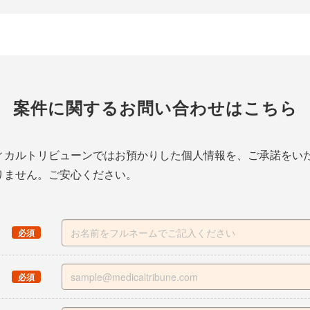
案件に関する
お問い合わせはこちら
ィカルトリビューンではお預かりした個人情報を、ご承諾をい
りません。ご安心ください。
（
）
必須
（
）
必須