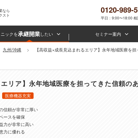
0120-989-
業なら
クスト
平日：9:00〜18:00 
承継開業
リニックを
したい
セミナー案内
九州/沖縄
【高収益×成長見込まれるエリア】永年地域医療を担
るエリア】永年地域医療を担ってきた信頼の
医療機器充実
の信頼が非常に厚い
ペースを確保
益力が非常に高い
患力に優れる