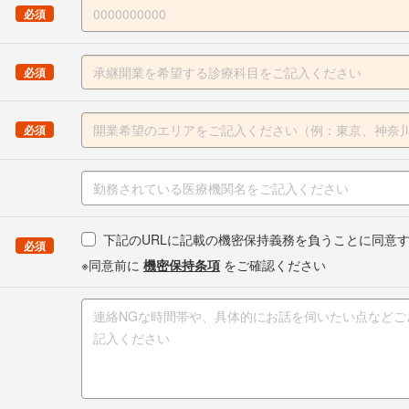
（
）
必須
（
）
必須
（
）
必須
下記のURLに記載の機密保持義務を負うことに同意
（
）
必須
※同意前に
機密保持条項
をご確認ください