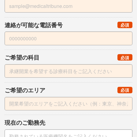
連絡が可能な電話番号
（
）
必須
ご希望の科目
（
）
必須
ご希望のエリア
（
）
必須
現在のご勤務先