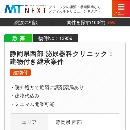
クリニックの譲渡・承継開業なら
メディカルトリビューンネクスト
メニュー
譲渡の相談
案件を探す(103件)
new
急募
物件No：13959
静岡県西部 泌尿器科クリニック：
建物付き継承案件
建物付
・院外処方で近隣に調剤薬局あり
・建物代込み
・ミニマム開業可能
静岡県西部 泌尿器科クリニック：建物付き継承案件の
エリア
静岡県 西部