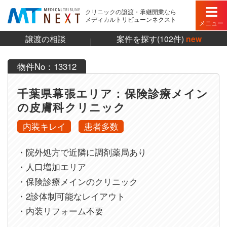
クリニックの譲渡・承継開業なら
メディカルトリビューンネクスト
メニュー
譲渡の相談
案件を探す(102件)
new
物件No：13312
千葉県幕張エリア：保険診療メイン
の皮膚科クリニック
内装キレイ
患者多数
・院外処方で近隣に調剤薬局あり
・人口増加エリア
・保険診療メインのクリニック
・2診体制可能なレイアウト
・内装リフォーム不要