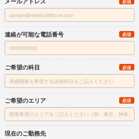
メールアドレス
（
）
必須
連絡が可能な電話番号
（
）
必須
ご希望の科目
（
）
必須
ご希望のエリア
（
）
必須
現在のご勤務先