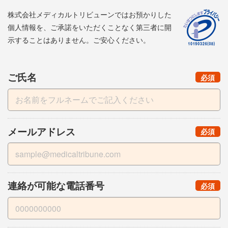
株式会社メディカルトリビューンではお預かりした
個人情報を、ご承諾をいただくことなく第三者に開
示することはありません。ご安心ください。
ご氏名
（
）
必須
メールアドレス
（
）
必須
連絡が可能な電話番号
（
）
必須