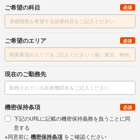
ご希望の科目
（
）
必須
ご希望のエリア
（
）
必須
現在のご勤務先
機密保持条項
（
）
必須
下記のURLに記載の機密保持義務を負うことに同
意する
※同意前に
機密保持条項
をご確認ください