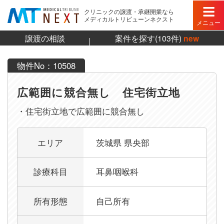
クリニックの譲渡・承継開業なら
メディカルトリビューンネクスト
メニュー
譲渡の相談
案件を探す(103件)
new
物件No：10508
広範囲に競合無し 住宅街立地
・住宅街立地で広範囲に競合無し
広範囲に競合無し 住宅街立地の詳細
エリア
茨城県 県央部
診療科目
耳鼻咽喉科
所有形態
自己所有