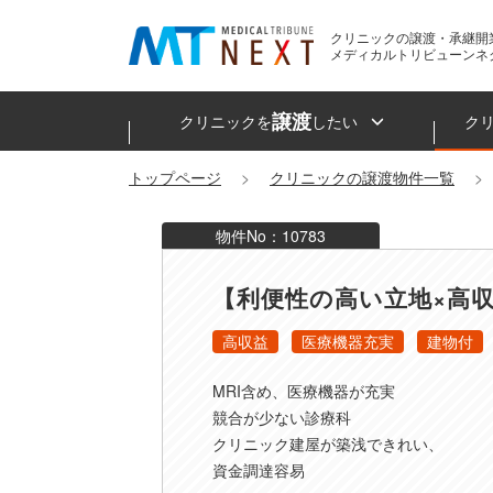
クリニックの譲渡・承継開
メディカルトリビューンネ
譲渡
クリニックを
したい
ク
トップページ
クリニックの譲渡物件一覧
物件No：10783
【利便性の高い立地×高
高収益
医療機器充実
建物付
MRI含め、医療機器が充実
競合が少ない診療科
クリニック建屋が築浅できれい、
資金調達容易