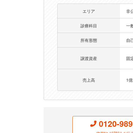
【利便性の高い立地×高収益】医療機器
エリア
非
診療科目
一
所有形態
自
譲渡資産
固
売上高
1
0120-989
物件No.10783を