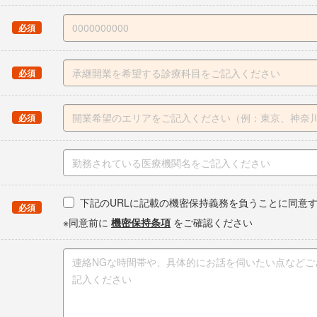
（
）
必須
（
）
必須
（
）
必須
下記のURLに記載の機密保持義務を負うことに同意
（
）
必須
※同意前に
機密保持条項
をご確認ください