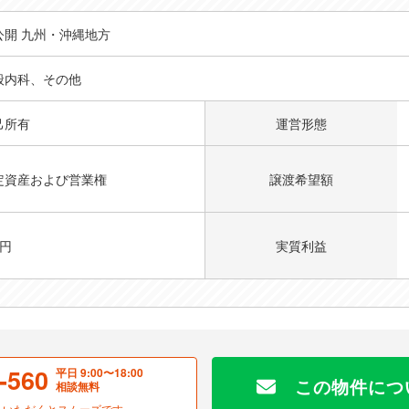
も充実しているクリニック の詳細
公開 九州・沖縄地方
般内科、その他
己所有
運営形態
定資産および営業権
譲渡希望額
億円
実質利益
-560
平日 9:00〜18:00
この物件につ
相談無料
お伝えいただくとスムーズです