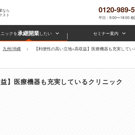
0120-989-
業なら
クスト
平日：9:00〜18:00 
承継開業
リニックを
したい
セミナー案内
九州/沖縄
【利便性の高い立地×高収益】医療機器も充実してい
収益】医療機器も充実しているクリニック