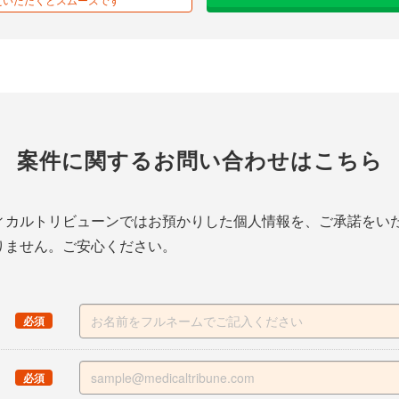
案件に関する
お問い合わせはこちら
ィカルトリビューンではお預かりした個人情報を、ご承諾をい
りません。ご安心ください。
（
）
必須
（
）
必須