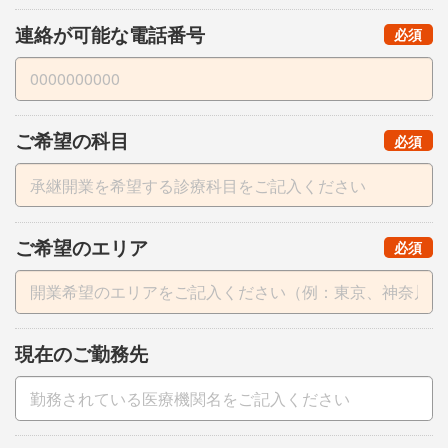
連絡が可能な電話番号
（
）
必須
ご希望の科目
（
）
必須
ご希望のエリア
（
）
必須
現在のご勤務先