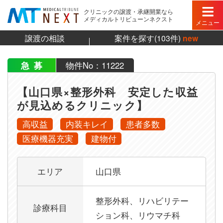
クリニックの譲渡・承継開業なら
メディカルトリビューンネクスト
メニュー
譲渡の相談
案件を探す(103件)
new
急募
物件No：11222
【山口県×整形外科 安定した収益
が見込めるクリニック】
高収益
内装キレイ
患者多数
医療機器充実
建物付
【山口県×整形外科 安定した収益が見込めるクリニ
エリア
山口県
整形外科、リハビリテー
診療科目
ション科、リウマチ科