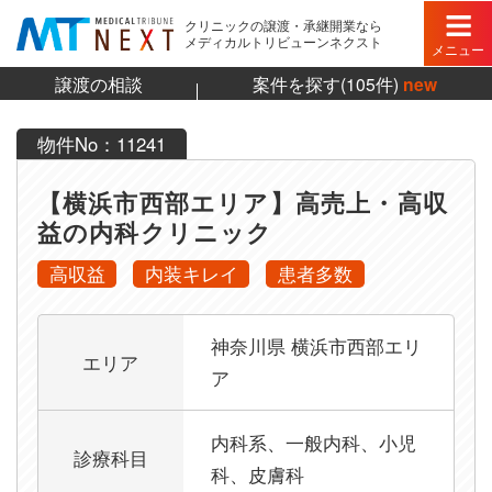
クリニックの譲渡・承継開業なら
メディカルトリビューンネクスト
メニュー
譲渡の相談
案件を探す(105件)
new
物件No：11241
【横浜市西部エリア】高売上・高収
益の内科クリニック
高収益
内装キレイ
患者多数
【横浜市西部エリア】高売上・高収益の内科クリニッ
神奈川県 横浜市西部エリ
エリア
ア
内科系、一般内科、小児
診療科目
科、皮膚科