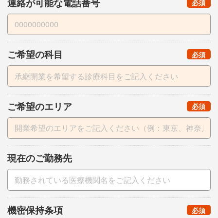
連絡が可能な電話番号
（
）
必須
ご希望の科目
（
）
必須
ご希望のエリア
（
）
必須
現在のご勤務先
機密保持条項
（
）
必須