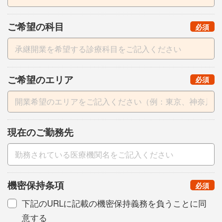
ご希望の科目
（
）
必須
ご希望のエリア
（
）
必須
現在のご勤務先
機密保持条項
（
）
必須
下記のURLに記載の機密保持義務を負うことに同
意する