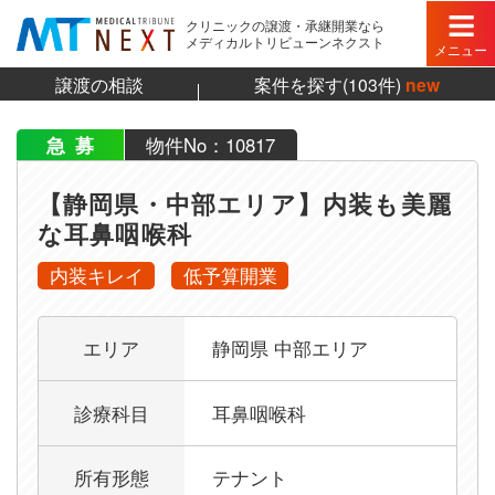
クリニックの譲渡・承継開業なら
メディカルトリビューンネクスト
メニュー
譲渡の相談
案件を探す(103件)
new
急募
物件No：10817
【静岡県・中部エリア】内装も美麗
な耳鼻咽喉科
内装キレイ
低予算開業
【静岡県・中部エリア】内装も美麗な耳鼻咽喉科の詳
エリア
静岡県 中部エリア
診療科目
耳鼻咽喉科
所有形態
テナント