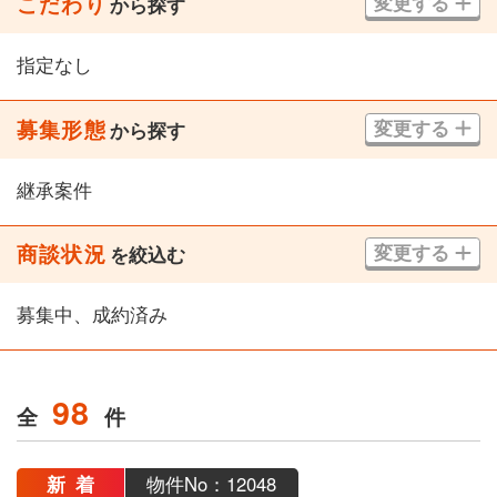
こだわり
変更する
から探す
指定なし
募集形態
変更する
から探す
継承案件
商談状況
変更する
を絞込む
募集中、成約済み
98
全
件
新着
物件No：12048