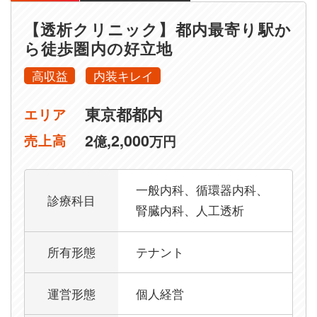
【透析クリニック】都内最寄り駅か
ら徒歩圏内の好立地
高収益
内装キレイ
東京都都内
エリア
2
,2,000
売上高
億
万円
一般内科、循環器内科、
診療科目
腎臓内科、人工透析
所有形態
テナント
運営形態
個人経営