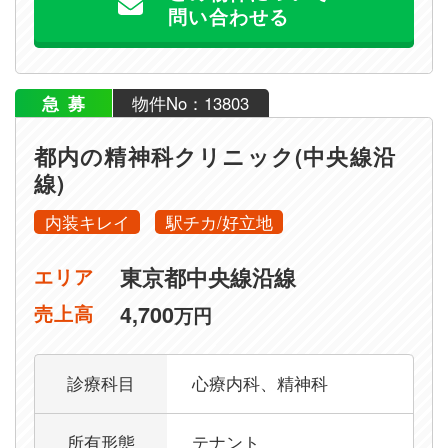
問い合わせる
急募
物件No：13803
都内の精神科クリニック(中央線沿
線)
内装キレイ
駅チカ/好立地
東京都中央線沿線
エリア
4,700
売上高
万円
診療科目
心療内科、精神科
所有形態
テナント