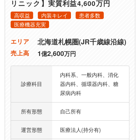
リニック】実質利益4,600万円
高収益
内装キレイ
患者多数
医療機器充実
北海道札幌圏(JR千歳線沿線)
エリア
1
2,600
売上高
億
万円
内科系、一般内科、消化
診療科目
器内科、循環器内科、糖
尿病内科
所有形態
自己所有
運営形態
医療法人(持分有)