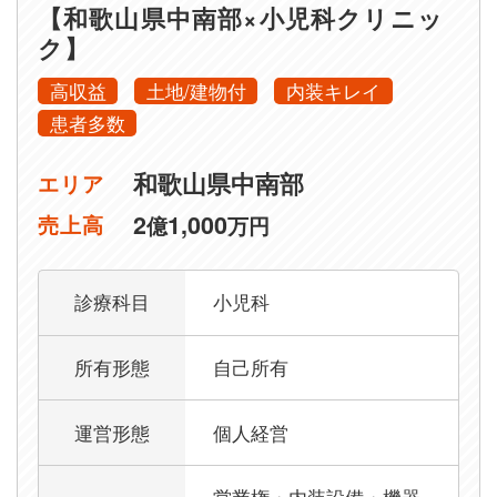
【和歌山県中南部×小児科クリニッ
ク】
高収益
土地/建物付
内装キレイ
患者多数
和歌山県中南部
エリア
2
1,000
売上高
億
万円
診療科目
小児科
所有形態
自己所有
運営形態
個人経営