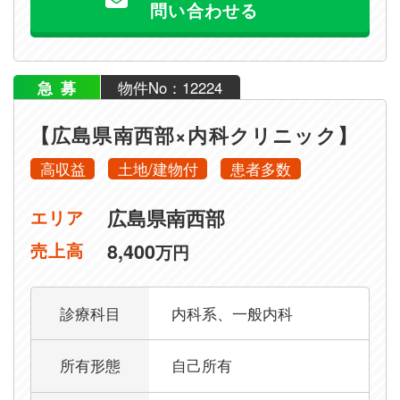
問い合わせる
急募
物件No：12224
【広島県南西部×内科クリニック】
高収益
土地/建物付
患者多数
広島県南西部
エリア
8,400
売上高
万円
診療科目
内科系、一般内科
所有形態
自己所有