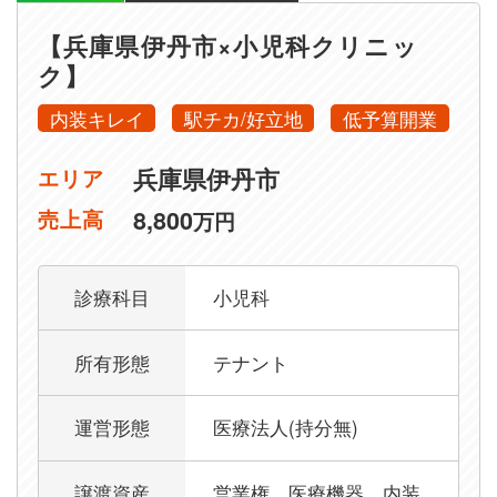
【兵庫県伊丹市×小児科クリニッ
ク】
内装キレイ
駅チカ/好立地
低予算開業
兵庫県伊丹市
エリア
8,800
売上高
万円
診療科目
小児科
所有形態
テナント
運営形態
医療法人(持分無)
譲渡資産
営業権、医療機器、内装