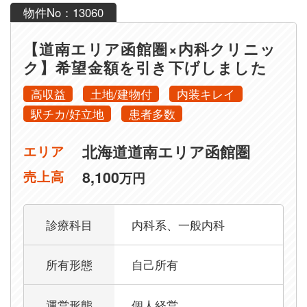
物件No：13060
【道南エリア函館圏×内科クリニッ
ク】希望金額を引き下げしました
高収益
土地/建物付
内装キレイ
駅チカ/好立地
患者多数
北海道道南エリア函館圏
エリア
8,100
売上高
万円
診療科目
内科系、一般内科
所有形態
自己所有
運営形態
個人経営