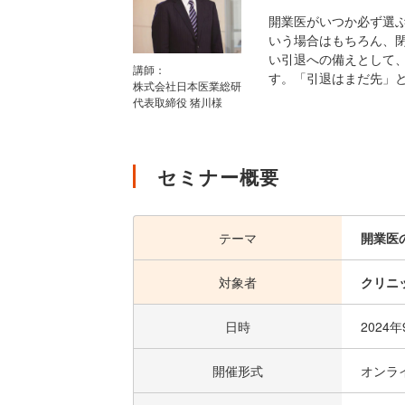
開業医がいつか必ず選
いう場合はもちろん、
い引退への備えとして
講師：
す。「引退はまだ先」
株式会社日本医業総研
代表取締役 猪川様
セミナー概要
テーマ
開業医
対象者
クリニ
日時
2024
開催形式
オンラ