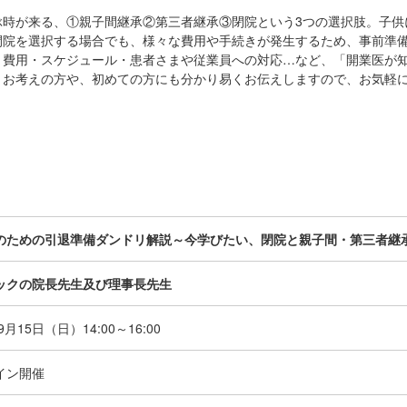
ぶ時が来る、①親子間継承②第三者継承③閉院という3つの選択肢。子供
閉院を選択する場合でも、様々な費用や手続きが発生するため、事前準
、費用・スケジュール・患者さまや従業員への対応…など、「開業医が
とお考えの方や、初めての方にも分かり易くお伝えしますので、お気軽
のための引退準備ダンドリ解説～今学びたい、閉院と親子間・第三者継
ックの院長先生及び理事長先生
年9月15日（日）
14:00～16:00
イン開催