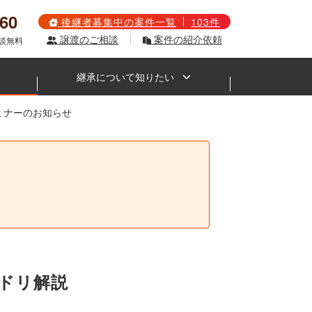
560
後継者募集中の案件一覧
103件
譲渡のご相談
案件の紹介依頼
相談無料
継承について知りたい
セミナーのお知らせ
。
ンドリ解説