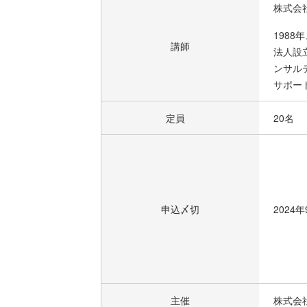
株式会
198
講師
法人設
ンサル
サポー
定員
20名
申込〆切
2024
主催
株式会