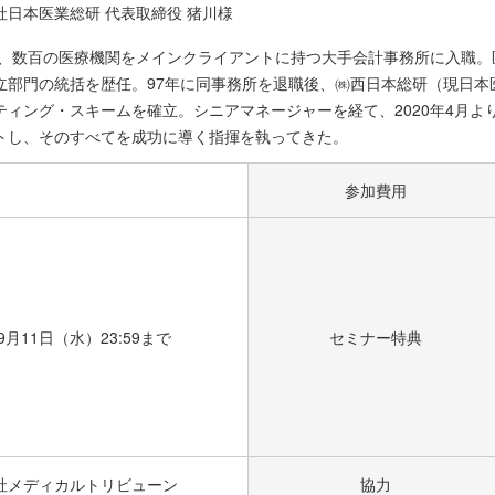
社日本医業総研 代表取締役 猪川様
8年、数百の医療機関をメインクライアントに持つ大手会計事務所に入職
立部門の統括を歴任。97年に同事務所を退職後、㈱西日本総研（現日本
ティング・スキームを確立。シニアマネージャーを経て、2020年4月よ
トし、そのすべてを成功に導く指揮を執ってきた。
参加費用
年9月11日（水）23:59まで
セミナー特典
社メディカルトリビューン
協力