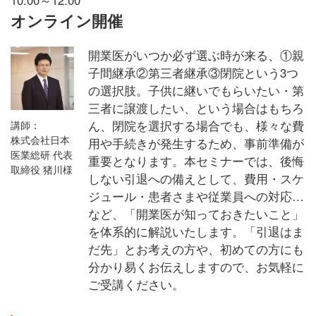
オンライン開催
開業医がいつか必ず選ぶ時が来る、①親
子間継承②第三者継承③閉院という3つ
の選択肢。子供に継いでもらいたい・第
三者に譲渡したい、という場合はもちろ
ん、閉院を選択する場合でも、様々な費
講師：
株式会社日本
用や手続きが発生するため、事前準備が
医業総研 代表
重要となります。本セミナーでは、後悔
取締役 猪川様
しない引退への備えとして、費用・スケ
ジュール・患者さまや従業員への対応…
など、「開業医が知っておきたいこと」
を体系的に解説いたします。「引退はま
だ先」とお考えの方や、初めての方にも
分かり易くお伝えしますので、お気軽に
ご受講ください。