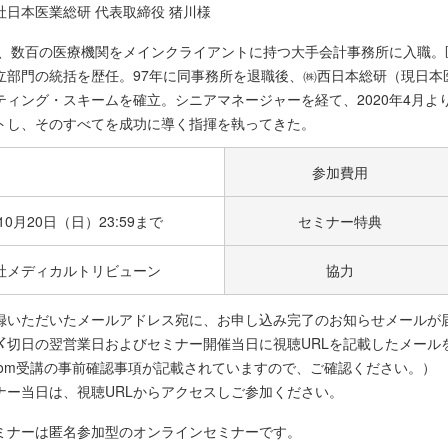
社日本医業総研 代表取締役 猪川様
8年、数百の医療機関をメインクライアントに持つ大手会計事務所に入職
立部門の統括を歴任。97年に同事務所を退職後、㈱西日本総研（現日本
ティング・スキームを確立。シニアマネージャーを経て、2020年4月よ
トし、そのすべてを成功に導く指揮を執ってきた。
参加費用
年10月20日（日）23:59まで
セミナー特典
社メディカルトリビューン
協力
録いただいたメールアドレス宛に、お申し込み完了のお知らせメールが
〆切日の翌営業日およびセミナー開催当日に視聴URLを記載したメール
oom受講の事前確認事項が記載されていますので、ご確認ください。）
ナー当日は、視聴URLからアクセスしご参加ください。
ミナーは匿名参加型のオンラインセミナーです。