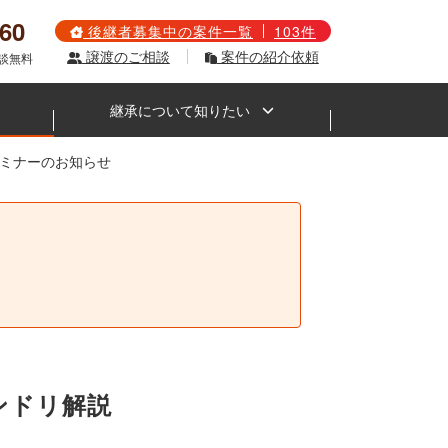
560
後継者募集中の案件一覧
103件
譲渡のご相談
案件の紹介依頼
相談無料
継承について知りたい
 セミナーのお知らせ
。
ダンドリ解説