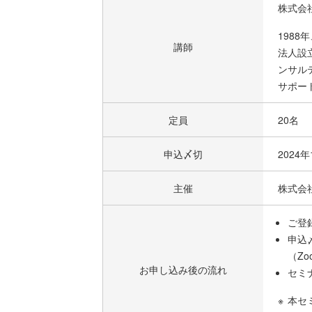
株式会
198
講師
法人設
ンサル
サポー
定員
20名
申込〆切
2024
主催
株式会
ご登
申込
（Z
お申し込み後の流れ
セミ
本セ