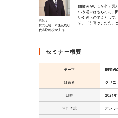
開業医がいつか必ず選
いう場合はもちろん、
い引退への備えとして
講師：
す。「引退はまだ先」
株式会社日本医業総研
代表取締役 猪川様
セミナー概要
テーマ
開業医
対象者
クリニ
日時
2024
開催形式
オンラ