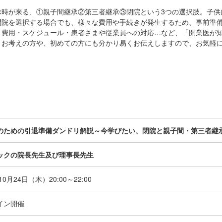
ぶ時が来る、①親子間継承②第三者継承③閉院という3つの選択肢。子供
閉院を選択する場合でも、様々な費用や手続きが発生するため、事前準
、費用・スケジュール・患者さまや従業員への対応…など、「開業医が
とお考えの方や、初めての方にも分かり易くお伝えしますので、お気軽
のための引退準備ダンドリ解説～今学びたい、閉院と親子間・第三者継
ックの院長先生及び理事長先生
年10月24日（木）
20:00～22:00
イン開催