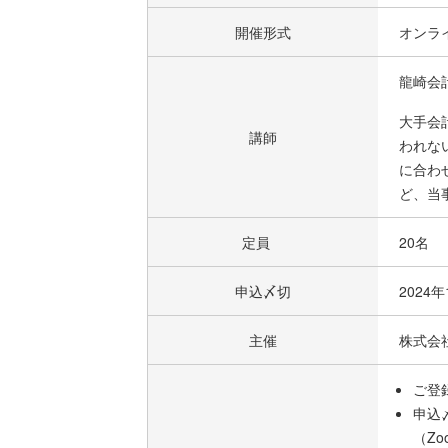
開催形式
オンラ
龍崎会
大手会
講師
われな
に合わ
ど、当
定員
20名
申込〆切
2024
主催
株式会
ご登
申込
（Z