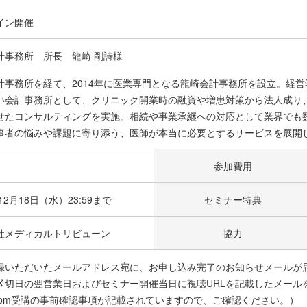
イン開催
計事務所 所長 龍崎 剛詩様
計事務所を経て、2014年に医業専門となる龍崎会計事務所を設立。経
い会計事務所として、クリニック開業時の融資や増患対策から法人成り
せたコンサルティングを実施。相続や事業承継への対応として業界でも
事者の悩みや課題に寄り添う、医師が本当に必要とするサービスを展開
参加費用
年12月18日（水）23:59まで
セミナー特典
社メディカルトリビューン
協力
録いただいたメールアドレス宛に、お申し込み完了のお知らせメールが
〆切日の翌営業日およびセミナー開催当日に視聴URLを記載したメール
oom受講の事前確認事項が記載されていますので、ご確認ください。）