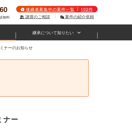
560
後継者募集中の案件一覧
102件
譲渡のご相談
案件の紹介依頼
相談無料
継承について知りたい
 セミナーのお知らせ
。
ミナー