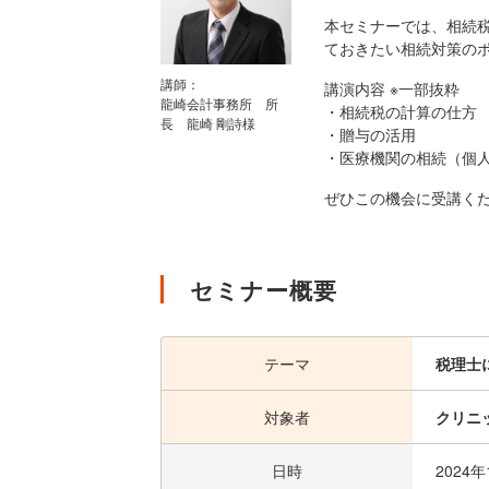
本セミナーでは、相続
ておきたい相続対策の
講師：
講演内容 ※一部抜粋
龍崎会計事務所 所
・相続税の計算の仕方
長 龍崎 剛詩様
・贈与の活用
・医療機関の相続（個人
ぜひこの機会に受講く
セミナー概要
テーマ
税理士
対象者
クリニ
日時
2024