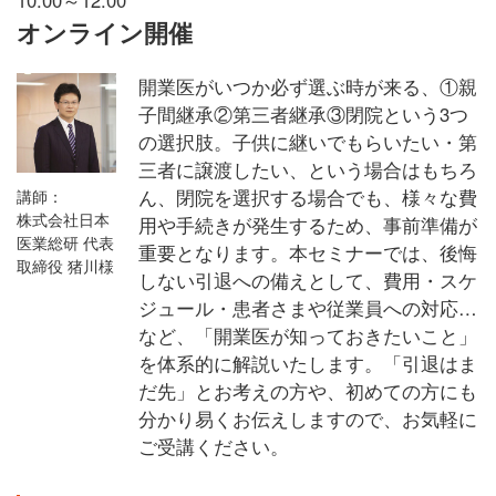
オンライン開催
開業医がいつか必ず選ぶ時が来る、①親
子間継承②第三者継承③閉院という3つ
の選択肢。子供に継いでもらいたい・第
三者に譲渡したい、という場合はもちろ
ん、閉院を選択する場合でも、様々な費
講師：
株式会社日本
用や手続きが発生するため、事前準備が
医業総研 代表
重要となります。本セミナーでは、後悔
取締役 猪川様
しない引退への備えとして、費用・スケ
ジュール・患者さまや従業員への対応…
など、「開業医が知っておきたいこと」
を体系的に解説いたします。「引退はま
だ先」とお考えの方や、初めての方にも
分かり易くお伝えしますので、お気軽に
ご受講ください。