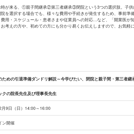
ぶ時が来る、①親子間継承②第三者継承③閉院という3つの選択肢。子供
閉院を選択する場合でも、様々な費用や手続きが発生するため、事前準
、費用・スケジュール・患者さまや従業員への対応…など、「開業医が
とお考えの方や、初めての方にも分かり易くお伝えしますので、お気軽
のための引退準備ダンドリ解説～今学びたい、閉院と親子間・第三者継
ックの院長先生及び理事長先生
年2月9日（日）
14:00～16:00
イン開催