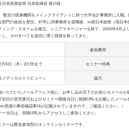
社日本医業総研 代表取締役 猪川様
8年、数百の医療機関をメインクライアントに持つ大手会計事務所に入職
立部門の統括を歴任。97年に同事務所を退職後、㈱西日本総研（現日本
ティング・スキームを確立。シニアマネージャーを経て、2020年4月よ
トし、そのすべてを成功に導く指揮を執ってきた。
参加費用
年2月6日（木）23:59まで
セミナー特典
社メディカルトリビューン
協力
録いただいたメールアドレス宛に、お申し込み完了のお知らせメールが
〆切日の翌営業日およびセミナー開催当日に視聴URLを記載したメール
oom受講の事前確認事項が記載されていますので、ご確認ください。）
ナー当日は、視聴URLからアクセスしご参加ください。
ミナーは匿名参加型のオンラインセミナーです。