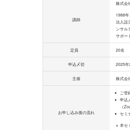
株式会
198
講師
法人設
ンサル
サポー
定員
20名
申込〆切
2025
主催
株式会
ご登
申込
（Z
お申し込み後の流れ
セミ
本セ