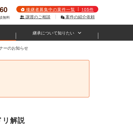
560
後継者募集中の案件一覧
105件
譲渡のご相談
案件の紹介依頼
相談無料
継承について知りたい
ミナーのお知らせ
。
ドリ解説