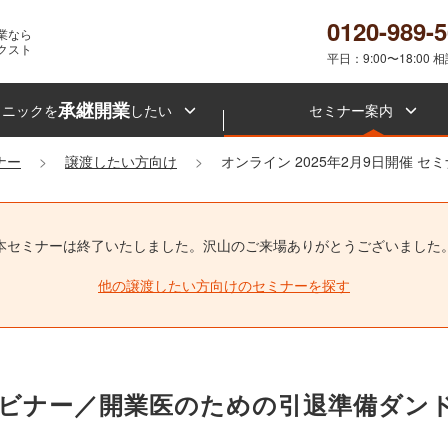
0120-989-
業なら
クスト
平日：9:00〜18:00 
承継開業
リニックを
したい
セミナー案内
ナー
譲渡したい方向け
オンライン 2025年2月9日開催 セ
本セミナーは終了いたしました。
沢山のご来場ありがとうございました
他の譲渡したい方向けのセミナーを探す
開催ウェビナー／開業医のための引退準備ダン