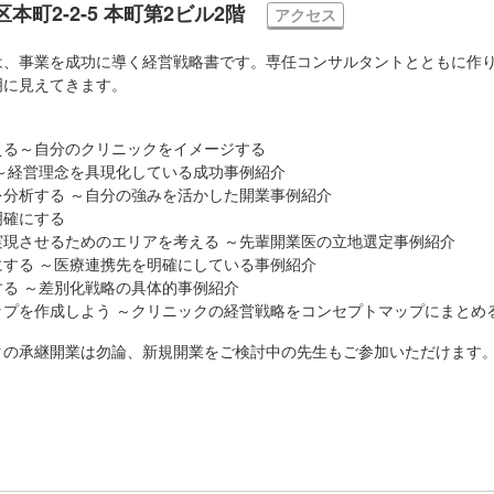
町2-2-5 本町第2ビル2階
アクセス
は、事業を成功に導く経営戦略書です。専任コンサルタントとともに作
明に見えてきます。
える～自分のクリニックをイメージする
～経営理念を具現化している成功事例紹介
分析する ～自分の強みを活かした開業事例紹介
明確にする
実現させるためのエリアを考える ～先輩開業医の立地選定事例紹介
する ～医療連携先を明確にしている事例紹介
る ～差別化戦略の具体的事例紹介
ップを作成しよう ～クリニックの経営戦略をコンセプトマップにまとめ
クの承継開業は勿論、新規開業をご検討中の先生もご参加いただけます