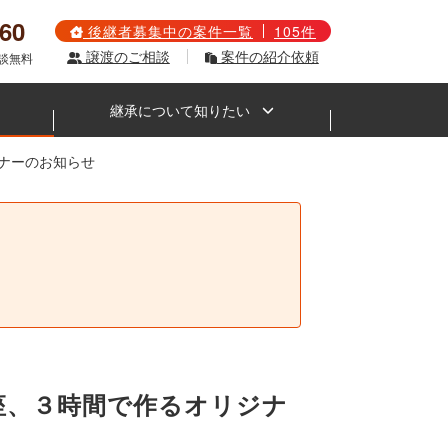
560
後継者募集中の案件一覧
105件
譲渡のご相談
案件の紹介依頼
相談無料
継承について知りたい
セミナーのお知らせ
。
座、３時間で作るオリジナ