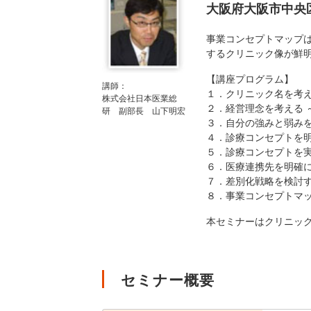
大阪府大阪市中央区本
事業コンセプトマップ
するクリニック像が鮮
【講座プログラム】
講師：
１．クリニック名を考
株式会社日本医業総
２．経営理念を考える 
研 副部長 山下明宏
３．自分の強みと弱みを
４．診療コンセプトを
５．診療コンセプトを
６．医療連携先を明確に
７．差別化戦略を検討す
８．事業コンセプトマ
本セミナーはクリニッ
セミナー概要