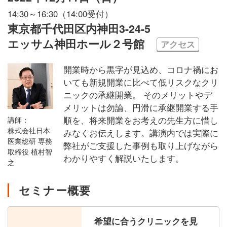
14:30～16:30（14:00受付）
東京都千代田区内神田3-24-5
エッサム神田ホール２号館
アクセス
開業時から黒字が見込め、コロナ禍にお
いても新規開業に比べて低リスクなクリ
ニックの承継開業。 そのメリットやデ
メリットは勿論、円滑に承継開業する手
順を、将来開業をお考えの先生方に惜し
講師：
株式会社日本
みなくお伝えします。講演内では実際に
医業総研 専務
弊社がご支援した事例も取り上げながら
取締役 植村智
わかりやすく解説いたします。
之
セミナー概要
希望に合うクリニックを見