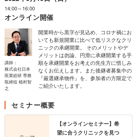
14:00～16:00
オンライン開催
開業時から黒字が見込め、コロナ禍にお
いても新規開業に比べて低リスクなクリ
ニックの承継開業。 そのメリットやデ
メリットは勿論、円滑に承継開業する手
順を承継開業をお考えの先生方に惜しみ
講師：
株式会社日本
なくお伝えします。また後継者募集中の
医業総研 専務
『厳選継承物件』を、参加者の方限定で
取締役 植村智
ご紹介いたします。
之
セミナー概要
【オンラインセミナー】希
望に合うクリニックを見つ
テーマ