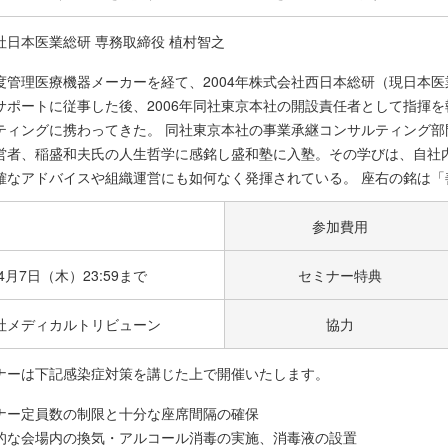
社日本医業総研 専務取締役 植村智之
度管理医療機器メーカーを経て、2004年株式会社西日本総研（現日本医
サポートに従事した後、2006年同社東京本社の開設責任者として指揮を
ティングに携わってきた。 同社東京本社の事業承継コンサルティング部門
営者、稲盛和夫氏の人生哲学に感銘し盛和塾に入塾。その学びは、自社
確なアドバイスや組織運営にも如何なく発揮されている。 座右の銘は「
参加費用
年4月7日（木）23:59まで
セミナー特典
社メディカルトリビューン
協力
ナーは下記感染症対策を講じた上で開催いたします。
ナー定員数の制限と十分な座席間隔の確保
的な会場内の換気・アルコール消毒の実施、消毒液の設置