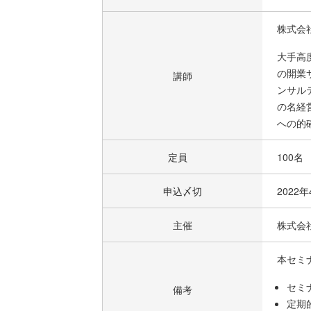
株式会
大手高
の開業
講師
ンサル
の名経
への的
定員
100名
申込〆切
2022
主催
株式会
本セミ
セミ
備考
定期