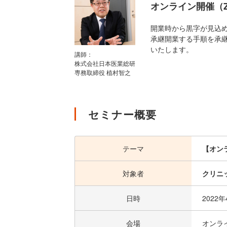
オンライン開催（Z
開業時から黒字が見込
承継開業する手順を承
いたします。
講師：
株式会社日本医業総研
専務取締役 植村智之
セミナー概要
テーマ
【オン
対象者
クリニ
日時
2022
会場
オンラ