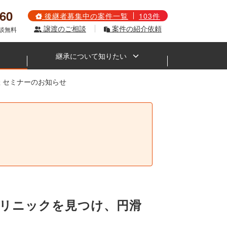
560
後継者募集中の案件一覧
103件
譲渡のご相談
案件の紹介依頼
相談無料
継承について知りたい
開催 セミナーのお知らせ
。
うクリニックを見つけ、円滑