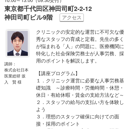
東京都千代田区神田司町2-2-12
神田司町ビル9階
アクセス
クリニックの安定的な運営に不可欠な優
秀なスタッフの育成と定着。先生の多く
が悩まれる「人」の問題に、医療機関に
特化した社会保険労務士が人事労務、採
用のポイントを解説します。
講師：
株式会社日本
【講座プログラム】
医業総研 坂
１．クリニック運営に必要な人事労務基
入 賢 様
礎知識 ～診療時間・労働時間・休憩・
休日・有給休暇・賃金の支給方法など～
２．スタッフの給与の支払い方を体験し
よう
３．理想のスタッフ確保に向けての面
接・採用のポイント