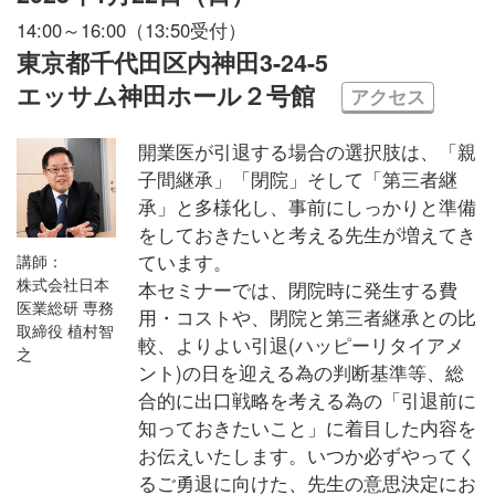
14:00～16:00（13:50受付）
東京都千代田区内神田3-24-5
エッサム神田ホール２号館
アクセス
開業医が引退する場合の選択肢は、「親
子間継承」「閉院」そして「第三者継
承」と多様化し、事前にしっかりと準備
をしておきたいと考える先生が増えてき
ています。
講師：
株式会社日本
本セミナーでは、閉院時に発生する費
医業総研 専務
用・コストや、閉院と第三者継承との比
取締役 植村智
較、よりよい引退(ハッピーリタイアメ
之
ント)の日を迎える為の判断基準等、総
合的に出口戦略を考える為の「引退前に
知っておきたいこと」に着目した内容を
お伝えいたします。いつか必ずやってく
るご勇退に向けた、先生の意思決定にお