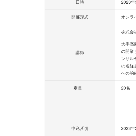
日時
2023
開催形式
オンラ
株式会
大手高
の開業
講師
ンサル
の名経
への的
定員
20名
申込〆切
2023