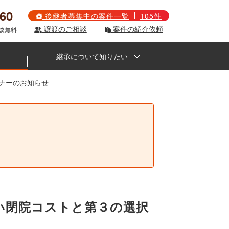
560
後継者募集中の案件一覧
105件
譲渡のご相談
案件の紹介依頼
相談無料
継承について知りたい
ミナーのお知らせ
。
きたい閉院コストと第３の選択