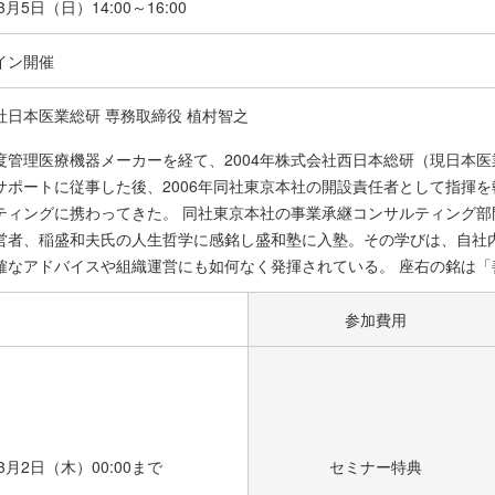
年3月5日（日）
14:00～16:00
イン開催
社日本医業総研 専務取締役 植村智之
度管理医療機器メーカーを経て、2004年株式会社西日本総研（現日本医
サポートに従事した後、2006年同社東京本社の開設責任者として指揮を
ティングに携わってきた。 同社東京本社の事業承継コンサルティング部門
営者、稲盛和夫氏の人生哲学に感銘し盛和塾に入塾。その学びは、自社
確なアドバイスや組織運営にも如何なく発揮されている。 座右の銘は「
参加費用
年3月2日（木）00:00まで
セミナー特典