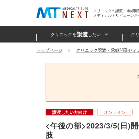
クリニックの譲渡・承継開
メディカルトリビューンネ
譲渡
クリニックを
したい
ク
トップページ
クリニック譲渡・承継開業セミ
譲渡したい方向け
オンライン
<午後の部>2023/3/
肢