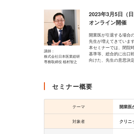
2023年3月5日（
オンライン開催
開業医が引退する場合
先生が増えてきていま
本セミナーでは、閉院時
講師：
基準等、総合的に出口
株式会社日本医業総研
向けた、先生の意思決
専務取締役 植村智之
セミナー概要
テーマ
開業医
対象者
クリニ