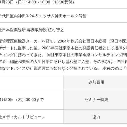
年4月23日（日）
14:00～16:00（13:30受付）
代田区内神田3-24-5 エッサム神田ホール２号館
社日本医業総研 専務取締役 植村智之
度管理医療機器メーカーを経て、2004年株式会社西日本総研（現日本医
サポートに従事した後、2006年同社東京本社の開設責任者として指揮を
ティングに携わってきた。 同社東京本社の事業承継コンサルティング部門
営者、稲盛和夫氏の人生哲学に感銘し盛和塾に入塾。その学びは、自社
確なアドバイスや組織運営にも如何なく発揮されている。 座右の銘は「
参加費用
年4月20日（木）00:00まで
セミナー特典
社メディカルトリビューン
協力