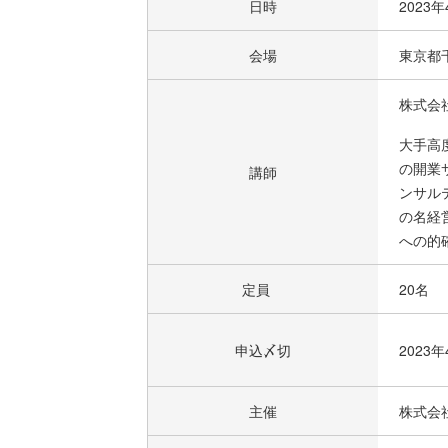
日時
2023
会場
東京都千
株式会
大手高
の開業
講師
ンサル
の名経
への的
定員
20名
申込〆切
2023
主催
株式会