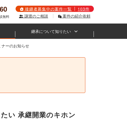
560
後継者募集中の案件一覧
103件
譲渡のご相談
案件の紹介依頼
相談無料
継承について知りたい
セミナーのお知らせ
。
おきたい 承継開業のキホン