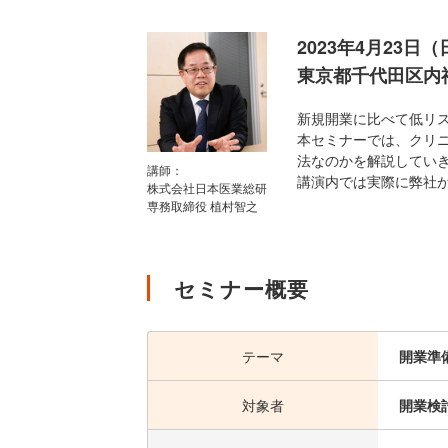
2023年4月23日（
東京都千代田区内神
新規開業に比べて低リ
本セミナーでは、クリ
法なのかを解説してい
講師：
講演内では実際に弊社
株式会社日本医業総研
専務取締役 植村智之
セミナー概要
テーマ
開業準
対象者
開業検