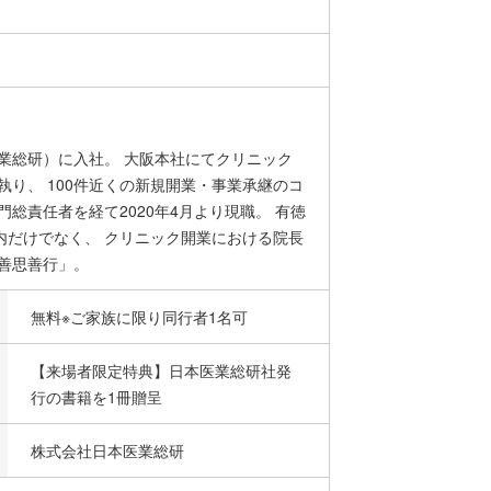
業総研）に入社。 大阪本社にてクリニック
執り、 100件近くの新規開業・事業承継のコ
総責任者を経て2020年4月より現職。 有徳
内だけでなく、 クリニック開業における院長
善思善行」。
無料※ご家族に限り同行者1名可
【来場者限定特典】日本医業総研社発
行の書籍を1冊贈呈
株式会社日本医業総研