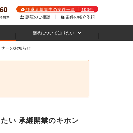
560
後継者募集中の案件一覧
103件
譲渡のご相談
案件の紹介依頼
相談無料
継承について知りたい
セミナーのお知らせ
。
おきたい 承継開業のキホン