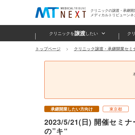
クリニックの譲渡・承継開
メディカルトリビューンネ
譲渡
クリニックを
したい
ク
トップページ
クリニック譲渡・承継開業セミ
承継開業したい方向け
東京都
2023/5/21(日) 
の”キ“