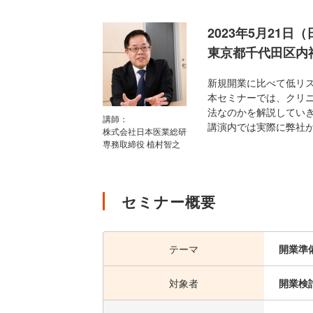
2023年5月21日（
東京都千代田区内神
新規開業に比べて低リ
本セミナーでは、クリ
法なのかを解説してい
講師：
講演内では実際に弊社
株式会社日本医業総研
専務取締役 植村智之
セミナー概要
テーマ
開業準
対象者
開業検