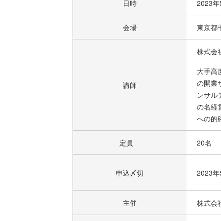
日時
2023
会場
東京都千
株式会
大手高
の開業
講師
ンサル
の名経
への的
定員
20名
申込〆切
2023
主催
株式会