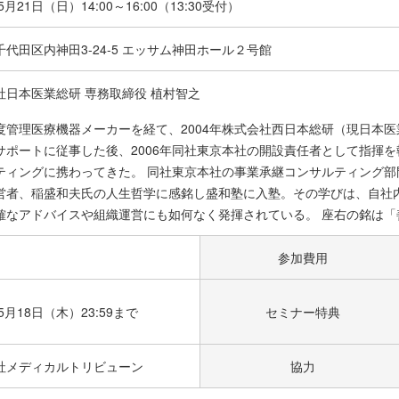
年5月21日（日）
14:00～16:00（13:30受付）
代田区内神田3-24-5 エッサム神田ホール２号館
社日本医業総研 専務取締役 植村智之
度管理医療機器メーカーを経て、2004年株式会社西日本総研（現日本医
サポートに従事した後、2006年同社東京本社の開設責任者として指揮を
ティングに携わってきた。 同社東京本社の事業承継コンサルティング部門
営者、稲盛和夫氏の人生哲学に感銘し盛和塾に入塾。その学びは、自社
確なアドバイスや組織運営にも如何なく発揮されている。 座右の銘は「
参加費用
年5月18日（木）23:59まで
セミナー特典
社メディカルトリビューン
協力