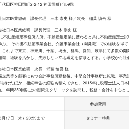
代田区神田司町2-2-12 神田司町ビル9階
社日本医業総研 課長代理 三木 崇史 様／次長 稲葉 慎吾 様
会社日本医業総研 課長代理 三木 崇史 様
2年に不動産鑑定事務所入所。不動産鑑定業に携わると共に不動産鑑定士
学ぶ。 その後不動産事業会社、介護事業会社（開発職）での経験を得
。これまで東京、神奈川、千葉、埼玉、群馬、愛知、岐阜にて多数の開
知識、経験を活かし、失敗しない立地選定を信条とする。小学校から社
会社日本医業総研 次長 稲葉 慎吾 様
場企業等を顧客にもつ会計事務所勤務後、中堅会計事務所に転職。事業
手掛けたほか、相続申告の経験も積んできた。2015年に税理士法人日本
在、年間350回以上の顧問先クリニックを訪問し、税務・会計を中心と
参加費用
年8月17日（木）23:59まで
セミナー特典