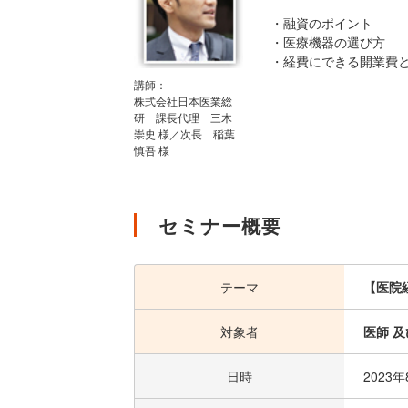
・融資のポイント
・医療機器の選び方
・経費にできる開業費
講師：
株式会社日本医業総
研 課長代理 三木
崇史 様／次長 稲葉
慎吾 様
セミナー概要
テーマ
【医院
対象者
医師 
日時
2023