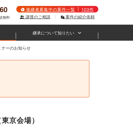
560
後継者募集中の案件一覧
103件
譲渡のご相談
案件の紹介依頼
相談無料
継承について知りたい
セミナーのお知らせ
。
（東京会場）