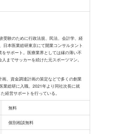
試験受験のために行政法規、民法、会計学、経
て、日本医業総研東京にて開業コンサルタント
業をサポート。医療業界としては縁の薄い不
会人までサッカーを続けた元スポーツマン。
計画、資金調達計画の策定などで多くの創業
医業総研に入職。2021年より同社次長に就
した経営サポートを行っている。
無料
個別相談無料