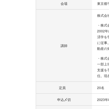
会場
東京都千
株式会
・株式
200
済学を
に従事
講師
動産の
・株式
一部上
支援を
任。現
定員
20名
申込〆切
2023