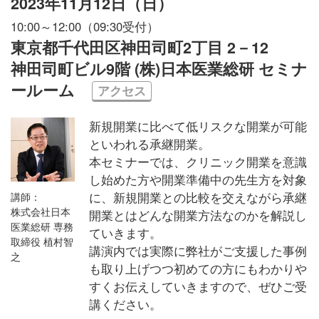
2023年11月12日（日）
10:00～12:00（09:30受付）
東京都千代田区神田司町2丁目 2－12
神田司町ビル9階 (株)日本医業総研 セミナ
ールーム
アクセス
新規開業に比べて低リスクな開業が可能
といわれる承継開業。
本セミナーでは、クリニック開業を意識
し始めた方や開業準備中の先生方を対象
に、新規開業との比較を交えながら承継
講師：
株式会社日本
開業とはどんな開業方法なのかを解説し
医業総研 専務
ていきます。
取締役 植村智
講演内では実際に弊社がご支援した事例
之
も取り上げつつ初めての方にもわかりや
すくお伝えしていきますので、ぜひご受
講ください。