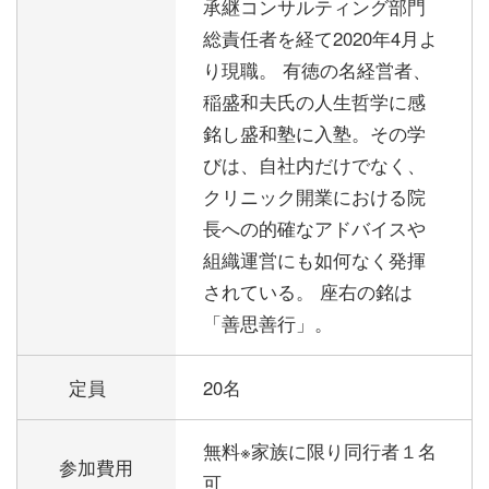
承継コンサルティング部門
総責任者を経て2020年4月よ
り現職。 有徳の名経営者、
稲盛和夫氏の人生哲学に感
銘し盛和塾に入塾。その学
びは、自社内だけでなく、
クリニック開業における院
長への的確なアドバイスや
組織運営にも如何なく発揮
されている。 座右の銘は
「善思善行」。
定員
20名
無料※家族に限り同行者１名
参加費用
可