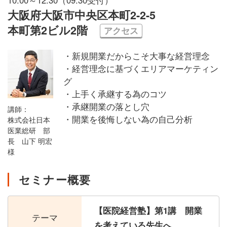
大阪府大阪市中央区本町2-2-5
本町第2ビル2階
アクセス
・新規開業だからこそ大事な経営理念
・経営理念に基づくエリアマーケティン
グ
・上手く承継する為のコツ
・承継開業の落とし穴
講師：
・開業を後悔しない為の自己分析
株式会社日本
医業総研 部
長 山下 明宏
様
セミナー概要
【医院経営塾】第1講 開業
テーマ
を考えている先生へ