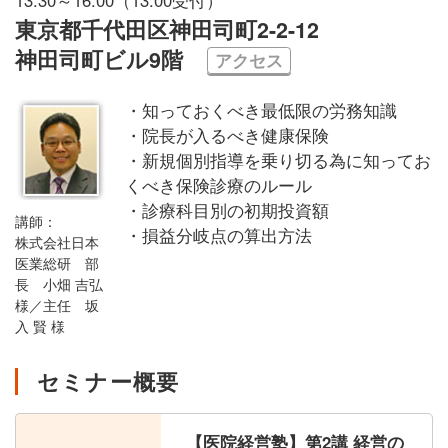
東京都千代田区神田司町2-2-12
神田司町ビル9階
アクセス
・知っておくべき最低限の労務知識
・院長が入るべき健康保険
・新規個別指導を乗り切る為に知ってお
くべき保険診療のルール
・診療科目別の初期投資額
講師：
・損益分岐点の算出方法
株式会社日本
医業総研 部
長 小畑 吉弘
様／主任 坂
入 賢 様
セミナー概要
【医院経営塾】第2講 経営の