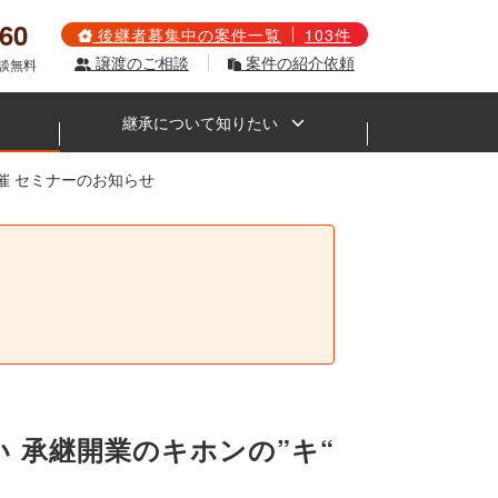
560
後継者募集中の案件一覧
103件
譲渡のご相談
案件の紹介依頼
相談無料
継承について知りたい
開催 セミナーのお知らせ
。
たい 承継開業のキホンの”キ“