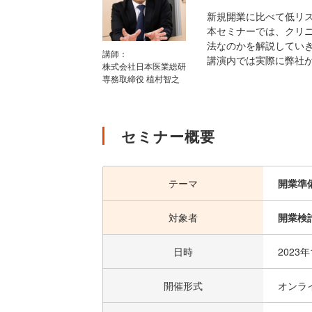
新規開業に比べて低リ
本セミナーでは、クリ
法なのかを解説してい
講師：
講演内では実際に弊社
株式会社日本医業総研
専務取締役 植村智之
セミナー概要
テーマ
開業準
対象者
開業検
日時
2023
開催形式
オンラ