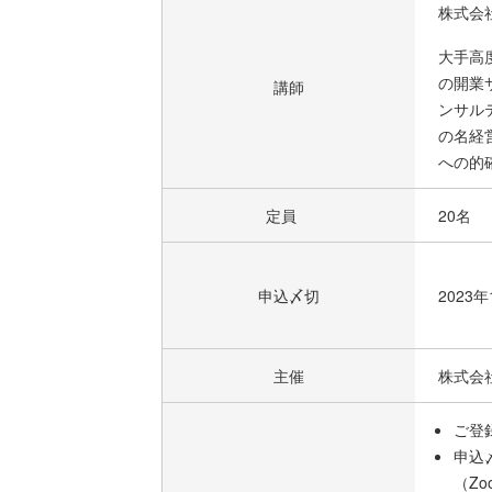
株式会
大手高
の開業
講師
ンサル
の名経
への的
定員
20名
申込〆切
2023
主催
株式会
ご登
申込
（Z