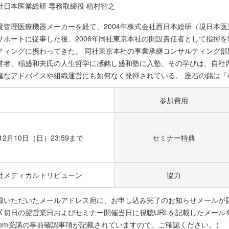
社日本医業総研 専務取締役 植村智之
度管理医療機器メーカーを経て、2004年株式会社西日本総研（現日本医
サポートに従事した後、2006年同社東京本社の開設責任者として指揮を
ティングに携わってきた。 同社東京本社の事業承継コンサルティング部門
営者、稲盛和夫氏の人生哲学に感銘し盛和塾に入塾。その学びは、自社
確なアドバイスや組織運営にも如何なく発揮されている。 座右の銘は「
参加費用
年12月10日（日）23:59まで
セミナー特典
社メディカルトリビューン
協力
録いただいたメールアドレス宛に、お申し込み完了のお知らせメールが
〆切日の翌営業日およびセミナー開催当日に視聴URLを記載したメール
oom受講の事前確認事項が記載されていますので、ご確認ください。）