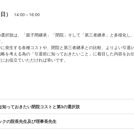
（日）
14:00～16:00
の選択肢は、「親子間継承」「閉院」そして「第三者継承」と多様化し
す。
に発生する各種コストや、閉院と第三者継承との比較、よりよい引退(
戦略を考える為の「引退前に知っておきたいこと」に着目した内容をお
定にお役立ていただければ幸いです。
は知っておきたい閉院コストと第3の選択肢
ックの院長先生及び理事長先生