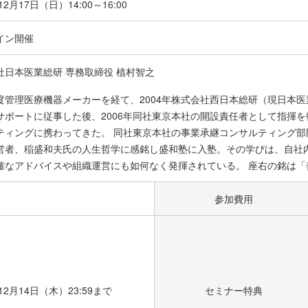
年12月17日（日）
14:00～16:00
イン開催
社日本医業総研 専務取締役 植村智之
度管理医療機器メーカーを経て、2004年株式会社西日本総研（現日本医
サポートに従事した後、2006年同社東京本社の開設責任者として指揮を
ティングに携わってきた。 同社東京本社の事業承継コンサルティング部門
営者、稲盛和夫氏の人生哲学に感銘し盛和塾に入塾。その学びは、自社
確なアドバイスや組織運営にも如何なく発揮されている。 座右の銘は「
参加費用
年12月14日（木）23:59まで
セミナー特典