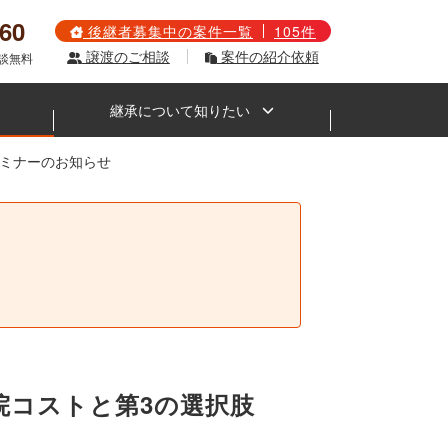
560
後継者募集中の案件一覧
105件
譲渡のご相談
案件の紹介依頼
相談無料
継承について知りたい
 セミナーのお知らせ
。
閉院コストと第3の選択肢