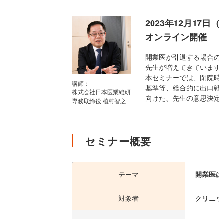
2023年12月17日
オンライン開催
開業医が引退する場合
先生が増えてきていま
本セミナーでは、閉院時
講師：
基準等、総合的に出口
株式会社日本医業総研
向けた、先生の意思決
専務取締役 植村智之
セミナー概要
テーマ
開業医
対象者
クリニ