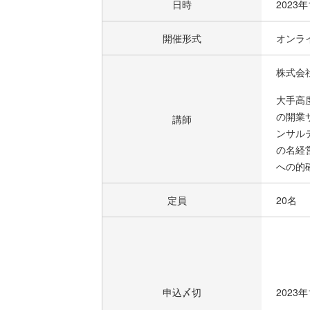
日時
2023
開催形式
オンラ
株式会
大手高
の開業
講師
ンサル
の名経
への的
定員
20名
申込〆切
2023