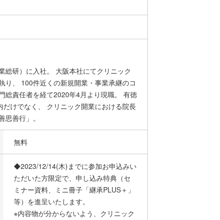
業総研）に入社。 大阪本社にてクリニック
執り、 100件近くの新規開業・事業承継のコ
総責任者を経て2020年4月より現職。 有徳
内だけでなく、 クリニック開業における院長
善思善行」。
無料
◆2023/12/14(木)までに参加お申込みい
ただいた方限定で、申し込み特典（セ
ミナー資料、ミニ冊子「継承PLUS＋」
等）を進呈いたします。
※内容物が分からないよう、クリニック