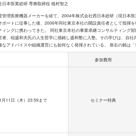
社日本医業総研 専務取締役 植村智之
度管理医療機器メーカーを経て、2004年株式会社西日本総研（現日本医
サポートに従事した後、2006年同社東京本社の開設責任者として指揮を
ティングに携わってきた。 同社東京本社の事業承継コンサルティング部門
営者、稲盛和夫氏の人生哲学に感銘し盛和塾に入塾。その学びは、自社
確なアドバイスや組織運営にも如何なく発揮されている。 座右の銘は「
参加費用
年1月11日（木）23:59まで
セミナー特典