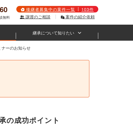
560
後継者募集中の案件一覧
103件
譲渡のご相談
案件の紹介依頼
相談無料
継承について知りたい
セミナーのお知らせ
。
ク継承の成功ポイント