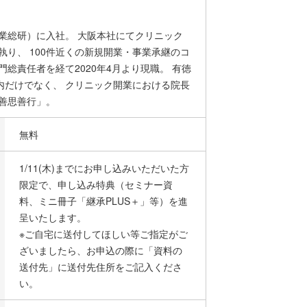
業総研）に入社。 大阪本社にてクリニック
執り、 100件近くの新規開業・事業承継のコ
総責任者を経て2020年4月より現職。 有徳
内だけでなく、 クリニック開業における院長
善思善行」。
無料
1/11(木)までにお申し込みいただいた方
限定で、申し込み特典（セミナー資
料、ミニ冊子「継承PLUS＋」等）を進
呈いたします。
※ご自宅に送付してほしい等ご指定がご
ざいましたら、お申込の際に「資料の
送付先」に送付先住所をご記入くださ
い。