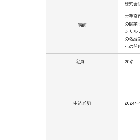
株式会
大手高
の開業
講師
ンサル
の名経
への的
定員
20名
申込〆切
2024