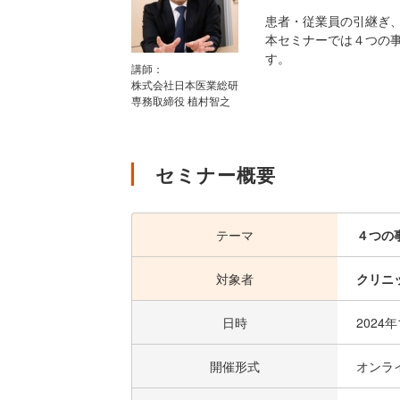
患者・従業員の引継ぎ
本セミナーでは４つの
す。
講師：
株式会社日本医業総研
専務取締役 植村智之
セミナー概要
テーマ
４つの
対象者
クリニ
日時
2024
開催形式
オンラ