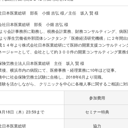
社日本医業総研 部長 小畑 吉弘 様／主任 坂入 賢 様
会社日本医業総研 部長 小畑 吉弘 様
5年より会計事務所に勤務し、税務会計業務、財務コンサルティング、病
0年より厚生労働省外郭団体シンクタンク「医療経済研究機構」に２年間出
成１４年より株式会社日本医業総研にて医師の開業支援コンサルティン
ネージャーとして、会社として約３００件の開業コンサルティング業務
保険労務士法人日本医業総研 主任 坂入 賢 様
業後、横浜市内の病院にて、医療事務・経理業務に10年ほど従事。
務中に社会保険労務士試験に合格し、2018年6月より現職。
経験を活かしながら、 クリニックを中心に各種人事に関するご相談に対
参加費用
年4月18日（木）23:59まで
セミナー特典
社日本医業総研
協力