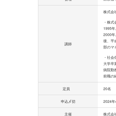
株式会
・株式
199
200
後、平
講師
部のマ
・社会
大学卒
病院勤
前職の
定員
20名
申込〆切
2024
主催
株式会