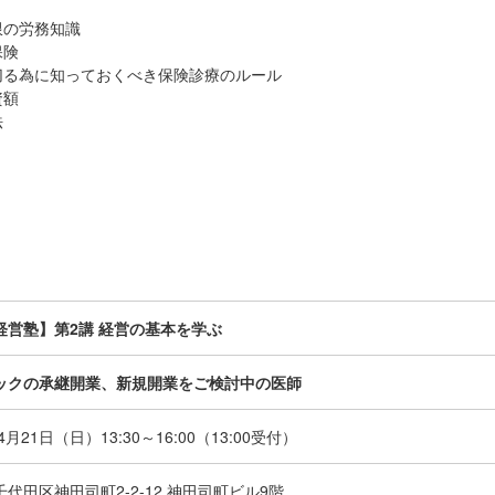
限の労務知識
保険
切る為に知っておくべき保険診療のルール
資額
法
経営塾】第2講 経営の基本を学ぶ
ックの承継開業、新規開業をご検討中の医師
年4月21日（日）
13:30～16:00（13:00受付）
代田区神田司町2-2-12 神田司町ビル9階