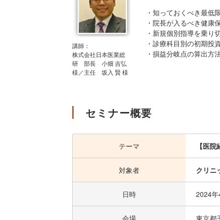
・知っておくべき最低
・院長が入るべき健康
・新規個別指導を乗り
・診療科目別の初期投
講師：
・損益分岐点の算出方
株式会社日本医業総
研 部長 小畑 吉弘
様／主任 坂入 賢 様
セミナー概要
テーマ
【医院
対象者
クリニ
日時
2024
会場
東京都千