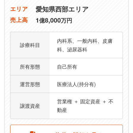
愛知県西部エリア
エリア
1
8,000
売上高
億
万円
内科系、一般内科、皮膚
診療科目
科、泌尿器科
所有形態
自己所有
運営形態
医療法人(持分有)
営業権 ＋ 固定資産 ＋ 不
譲渡資産
動産