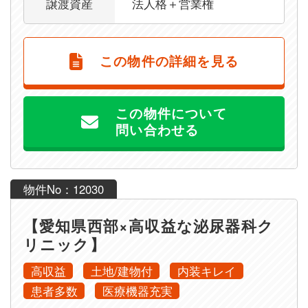
譲渡資産
法人格＋営業権
この物件の詳細を見る
この物件について
問い合わせる
物件No：12030
【愛知県西部×高収益な泌尿器科ク
リニック】
高収益
土地/建物付
内装キレイ
患者多数
医療機器充実