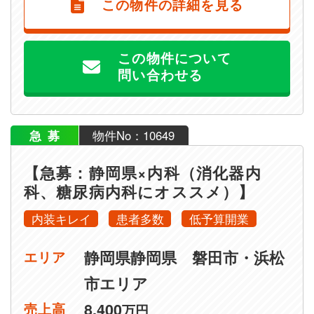
この物件の詳細を見る
この物件について
問い合わせる
急募
物件No：10649
【急募：静岡県×内科（消化器内
科、糖尿病内科にオススメ）】
内装キレイ
患者多数
低予算開業
静岡県静岡県 磐田市・浜松
エリア
市エリア
8,400
売上高
万円