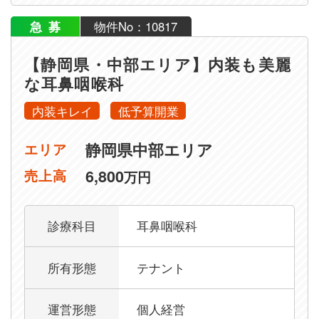
急募
物件No：10817
【静岡県・中部エリア】内装も美麗
な耳鼻咽喉科
内装キレイ
低予算開業
静岡県中部エリア
エリア
6,800
売上高
万円
診療科目
耳鼻咽喉科
所有形態
テナント
運営形態
個人経営