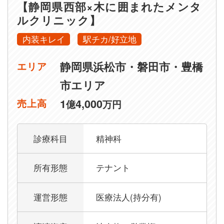
【静岡県西部×木に囲まれたメンタ
ルクリニック】
内装キレイ
駅チカ/好立地
静岡県浜松市・磐田市・豊橋
エリア
市エリア
1
4,000
売上高
億
万円
診療科目
精神科
所有形態
テナント
運営形態
医療法人(持分有)