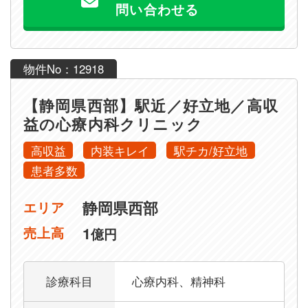
問い合わせる
物件No：12918
【静岡県西部】駅近／好立地／高収
益の心療内科クリニック
高収益
内装キレイ
駅チカ/好立地
患者多数
静岡県西部
エリア
1
売上高
億円
診療科目
心療内科、精神科