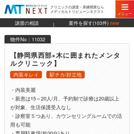
クリニックの譲渡・承継開業なら
メディカルトリビューンネクスト
メニュー
譲渡の相談
案件を探す(103件)
new
物件No：11032
【静岡県西部×木に囲まれたメンタ
ルクリニック】
内装キレイ
駅チカ/好立地
・内装美麗
・新患は15～20人/月、予約制で診療は20歳以上
が対象、生活保護受入なし
・診察室５つあり、カウンセリングルームでの活
用も可能
・専用駐車場(約30台)あり