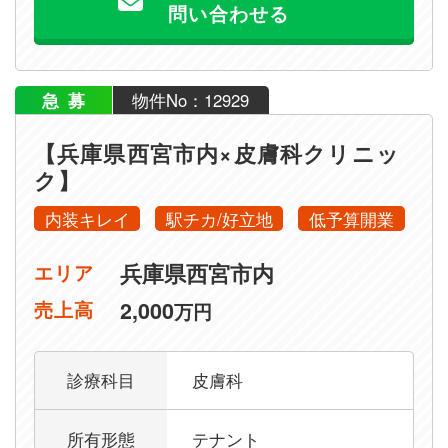
問い合わせる
急募
物件No：12929
【兵庫県西宮市内×皮膚科クリニッ
ク】
内装キレイ
駅チカ/好立地
低予算開業
兵庫県西宮市内
エリア
2,000
売上高
万円
診療科目
皮膚科
所有形態
テナント