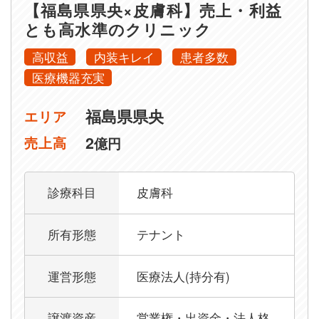
【福島県県央×皮膚科】売上・利益
とも高水準のクリニック
高収益
内装キレイ
患者多数
医療機器充実
福島県県央
エリア
2
売上高
億円
診療科目
皮膚科
所有形態
テナント
運営形態
医療法人(持分有)
譲渡資産
営業権・出資金・法人格