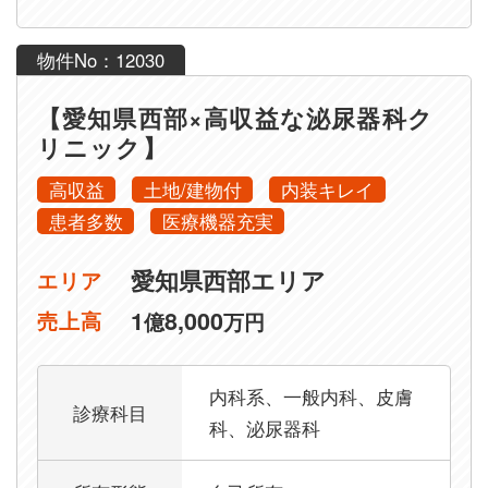
物件No：12030
【愛知県西部×高収益な泌尿器科ク
リニック】
高収益
土地/建物付
内装キレイ
患者多数
医療機器充実
愛知県西部エリア
エリア
1
8,000
売上高
億
万円
内科系、一般内科、皮膚
診療科目
科、泌尿器科