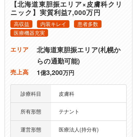
【北海道東胆振エリア×皮膚科クリ
ニック】実質利益7,000万円
高収益
内装キレイ
患者多数
医療機器充実
北海道東胆振エリア(札幌か
エリア
らの通勤可能)
1
3,200
売上高
億
万円
診療科目
皮膚科
所有形態
テナント
運営形態
医療法人(持分有)