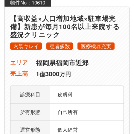
物件No：10610
【高収益×人口増加地域×駐車場完
備】新患が毎月100名以上来院する
盛況クリニック
内装キレイ
患者多数
医療機器充実
福岡県福岡市近郊
エリア
1
3000
売上高
億
万円
診療科目
皮膚科
所有形態
自己所有
運営形態
個人経営