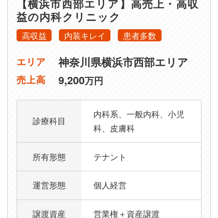
【横浜市西部エリア】高売上・高収
益の内科クリニック
高収益
内装キレイ
患者多数
神奈川県横浜市西部エリア
エリア
9,200
売上高
万円
内科系、一般内科、小児
診療科目
科、皮膚科
所有形態
テナント
運営形態
個人経営
譲渡資産
営業権＋資産譲渡