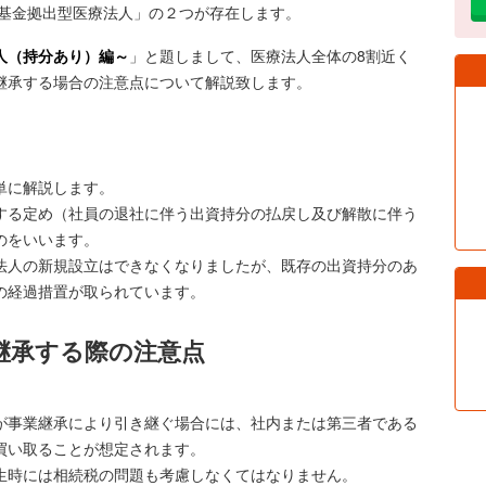
「基金拠出型医療法人」の２つが存在します。
人（持分あり）編～
」と題しまして、医療法人全体の8割近く
継承する場合の注意点について解説致します。
単に解説します。
する定め（社員の退社に伴う出資持分の払戻し及び解散に伴う
のをいいます。
法人の新規設立はできなくなりましたが、既存の出資持分のあ
の経過措置が取られています。
継承する際の注意点
が事業継承により引き継ぐ場合には、社内または第三者である
買い取ることが想定されます。
生時には相続税の問題も考慮しなくてはなりません。