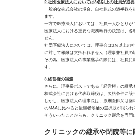
2.社団医療法人においては3名以上の社員が必要
一般的な株式会社の場合、自社株式の過半数を
ます。
一方で医療法人においては、社員一人ひとりが
医療法人における重要な職務執行の決定は、各
せん。
社団医療法人においては、理事会は3名以上の
に対して報酬は支払われません（理事兼社員の
その為、医療法人の事業継承の際には、社員に
す。
3.経営権の譲渡
さらに、理事長ポストである「経営権」の継承
株式会社における代表取締役は、欠格条件に該
しかし、医療法人の理事長は、原則医師又は歯
のM&Aに比べると後継者候補の選択肢が限られ
そういったことからも、クリニック継承を専門
クリニックの継承や閉院等に