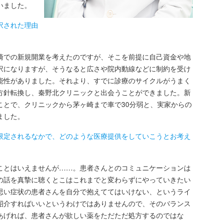
いました。
択された理由
での新規開業を考えたのですが、そこを前提に自己資金や地
択になりますが、そうなると広さや院内動線などに制約を受け
能性がありました。それより、すでに診療のサイクルがうまく
方針転換し、秦野北クリニックと出会うことができました。新
ことで、クリニックから茅ヶ崎まで車で30分弱と、実家からの
ました。
限定されるなかで、どのような医療提供をしていこうとお考え
とはいえませんが……。患者さんとのコミュニケーションは
の話を真摯に聴くとこはこれまでと変わらずにやっていきたい
思い症状の患者さんを自分で抱えててはいけない、というライ
紹介すればいいというわけではありませんので、そのバランス
あげれば、患者さんが欲しい薬をただただ処方するのではな