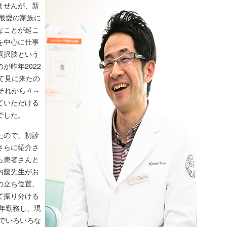
ませんが、新
、最愛の家族に
なことが起こ
を中心に仕事
選択肢という
が昨年2022
て見に来たの
それから４～
ていただける
でした。
たので、初診
さらに紹介さ
ら患者さんと
内藤先生がお
の立ち位置、
て振り分ける
7年勤務し、現
生でいろいろな