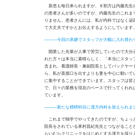
新患も毎日来られますが、８割方は内藤先生の
の患者さんが多いのですが、内藤先生のこれま
りません。患者さんには、私が内科ではなく泌
て大丈夫ですかとお伝えするようにしています
―――今回の承継でスタッフが大幅に入れ替わ
開業した先輩が人事で苦労していたので大分心
れた方々は本当に素晴らしく、「本当にスタッ
含まれ、看護師長・兼副院長としてバックヤー
ら、私が直接口を出すよりも妻を中心に動いて
に集中することができています。スタッフは皆
で、日々の業務を現在のペースで行ってくれれ
ています。
―――新たな標榜科目に漢方内科を加えられま
これまで独学でやってきたのですが、ちょっと
院長をされている來村昌紀先生とつながること
らいむらクリニックをはじめとする漢方を採り