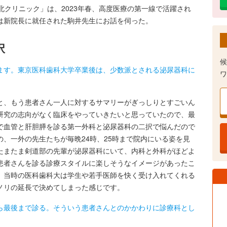
クリニック」は、2023年春、高度医療の第一線で活躍され
は新院長に就任された駒井先生にお話を伺った。
択
候
ます。東京医科歯科大学卒業後は、少数派とされる泌尿器科に
ワ
、もう患者さん一人に対するサマリーがぎっしりとすごいん
研究の志向がなく臨床をやっていきたいと思っていたので、最
で血管と肝胆膵を診る第一外科と泌尿器科の二択で悩んだので
、一外の先生たちが毎晩24時、25時まで院内にいる姿を見
たまたま剣道部の先輩が泌尿器科にいて、内科と外科がほどよ
患者さんを診る診療スタイルに楽しそうなイメージがあったこ
。当時の医科歯科大は学生や若手医師を快く受け入れてくれる
ノリの延長で決めてしまった感じです。
ら最後まで診る。そういう患者さんとのかかわりに診療科とし