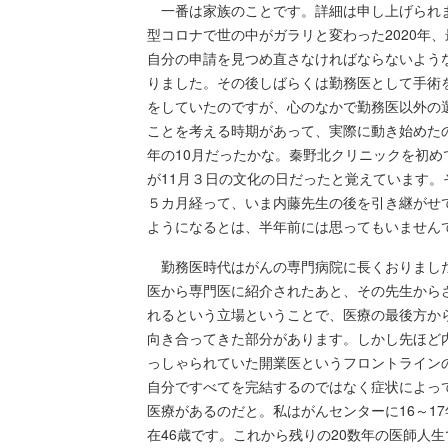
一番は家族のことです。詳細は申し上げられ
型コロナで世の中がガラリと変わった2020年
自分の申請を見つめ直さなければならないよう
りました。その後しばらくは勤務医として手術
をしていたのですが、心のなかで勤務医以外の
ことを考える時期があって、実際に動き始めたの
年の10月だったかな。秦野北クリニックを初め
が11月３日の文化の日だったと覚えています。
５カ月経って、いま内藤先生の後を引き継がせ
ようになるとは、半年前には思ってもいません
勤務医時代はがんの専門病院に長くおりまし
医から専門医に紹介されたあと、その先生から
れるという立場ということで、医療の最後方か
向き合ってきた部分があります。しかし先ほど
っしゃられていた開業医というフロントライン
自分ですべてを完結するのではなく症状によっ
医療があるのだと。私はがんセンターに16～1
在46歳です。これから残りの20数年の医師人