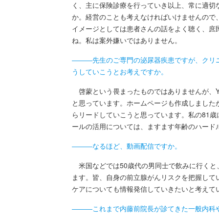
く、主に保険診療を行っていき以上、常に適切
か。経営のことも考えなければいけませんので
イメージとしては患者さんの話をよく聴く、庶
ね。私は案外嫌いではありません。
―――先生のご専門の泌尿器疾患ですが、クリ
うしていこうとお考えですか。
啓蒙という畏まったものではありませんが、Yo
と思っています。ホームページも作成しました
らリードしていこうと思っています。私の81歳に
ールの活用については、ますます年齢のハード
―――なるほど、動画配信ですか。
米国などでは50歳代の男同士で飲みに行くと、
ます。皆、自身の前立腺がんリスクを把握して
ケアについても情報発信していきたいと考えて
―――これまで内藤前院長が診てきた一般内科