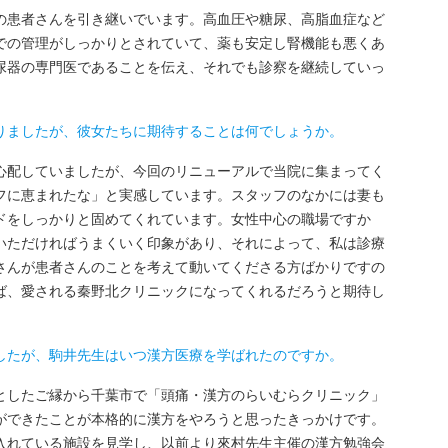
患者さんを引き継いでいます。高血圧や糖尿、高脂血症など
での管理がしっかりとされていて、薬も安定し腎機能も悪くあ
尿器の専門医であることを伝え、それでも診察を継続していっ
。
りましたが、彼女たちに期待することは何でしょうか。
配していましたが、今回のリニューアルで当院に集まってく
フに恵まれたな」と実感しています。スタッフのなかには妻も
ドをしっかりと固めてくれています。女性中心の職場ですか
いただければうまくいく印象があり、それによって、私は診療
さんが患者さんのことを考えて動いてくださる方ばかりですの
ば、愛される秦野北クリニックになってくれるだろうと期待し
したが、駒井先生はいつ漢方医療を学ばれたのですか。
したご縁から千葉市で「頭痛・漢方のらいむらクリニック」
ができたことが本格的に漢方をやろうと思ったきっかけです。
入れている施設を見学し、以前より來村先生主催の漢方勉強会