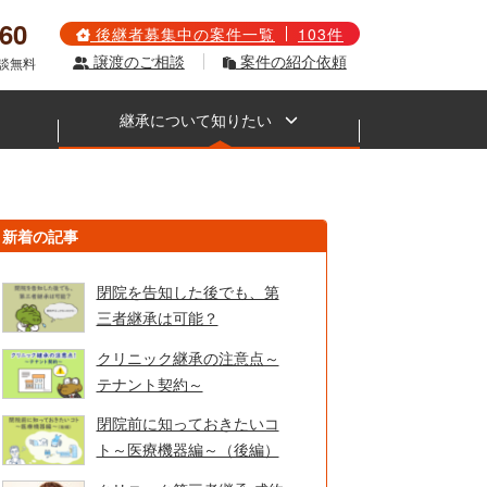
560
後継者募集中の案件一覧
103件
譲渡のご相談
案件の紹介依頼
相談無料
継承について知りたい
新着の記事
閉院を告知した後でも、第
三者継承は可能？
クリニック継承の注意点～
テナント契約～
閉院前に知っておきたいコ
ト～医療機器編～（後編）