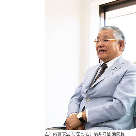
左）内藤宗生 前院長 右）駒井好信 新院長