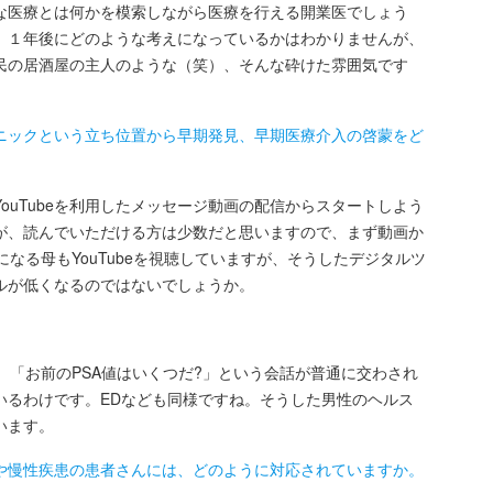
な医療とは何かを模索しながら医療を行える開業医でしょう
、１年後にどのような考えになっているかはわかりませんが、
民の居酒屋の主人のような（笑）、そんな砕けた雰囲気です
ニックという立ち位置から早期発見、早期医療介入の啓蒙をど
uTubeを利用したメッセージ動画の配信からスタートしよう
が、読んでいただける方は少数だと思いますので、まず動画か
なる母もYouTubeを視聴していますが、そうしたデジタルツ
ルが低くなるのではないでしょうか。
「お前のPSA値はいくつだ?」という会話が普通に交わされ
いるわけです。EDなども同様ですね。そうした男性のヘルス
います。
や慢性疾患の患者さんには、どのように対応されていますか。