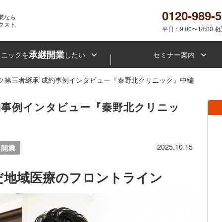
0120-989-
業なら
クスト
平日：9:00〜18:00 
承継開業
リニックを
したい
セミナー案内
ク第三者継承 成約事例インタビュー『秦野北クリニック』中編
約事例インタビュー『秦野北クリニッ
2025.10.15
継開業
選んだ地域医療のフロントライン