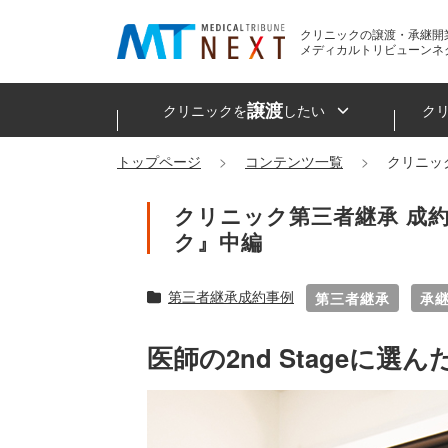
クリニックの譲渡・承継開
メディカルトリビューンネ
譲渡
クリニックを
したい
ク
トップページ
コンテンツ一覧
クリニッ
クリニック第三者継承 成
ク』中編
第三者継承成約事例
第三者継承
承
医師の2nd Stageに