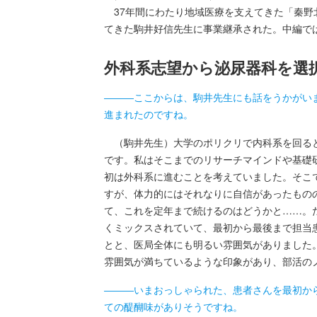
37年間にわたり地域医療を支えてきた「秦野北
てきた駒井好信先生に事業継承された。中編で
外科系志望から泌尿器科を選
―――ここからは、駒井先生にも話をうかがい
進まれたのですね。
（駒井先生）大学のポリクリで内科系を回ると
です。私はそこまでのリサーチマインドや基礎
初は外科系に進むことを考えていました。そこ
すが、体力的にはそれなりに自信があったものの
て、これを定年まで続けるのはどうかと……。
くミックスされていて、最初から最後まで担当
とと、医局全体にも明るい雰囲気がありました
雰囲気が満ちているような印象があり、部活の
―――いまおっしゃられた、患者さんを最初か
ての醍醐味がありそうですね。