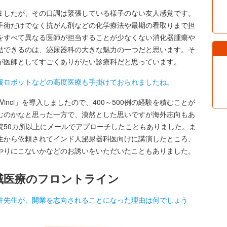
したが、その口調は緊張している様子のない友人感覚です。
手術だけでなく抗がん剤などの化学療法や最期の看取りまで担
をすべて異なる医師が担当することが少なくない消化器腫瘍や
結できるのは、泌尿器科の大きな魅力の一つだと思います。そ
が医師としてすごくありがたい診療科だと思っています。
援ロボットなどの高度医療も手掛けておられましたね。
inci」を導入しましたので、400～500例の経験を積むことが
むのかなと思った一方で、漠然とした思いですが海外志向もあ
院50カ所以上にメールでアプローチしたこともありました。ま
生から依頼されてインド人泌尿器科医向けに講演したところ、
やりにこないかなどのお誘いをいただいたこともありました。
だ地域医療のフロントライン
井先生が、開業を志向されることになった理由は何でしょう