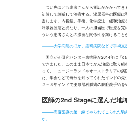
つい先ほども患者さんから電話がかかってきま
初診して診断して治療する。泌尿器科の医療は
当します。内視鏡、手術、化学療法、緩和治療
呼吸器腫瘍と異なり。一人の担当医で医療を完
ういう患者さんとの濃密な関係性を築けること
―――大学病院のほか、癌研病院などで手術支
国立がん研究センター東病院が2014年に「daV
できました。このまま日本でがん治療に取り組
って、ニュージーランドやオーストラリアの病
た、学会などで自分を知ってくれたインドの先
２～３年インドで泌尿器科腫瘍の腹腔鏡手術を
医師の2nd Stageに選ん
―――高度医療の第一線でやられてこられた駒
か。