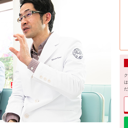
ク
は
だ