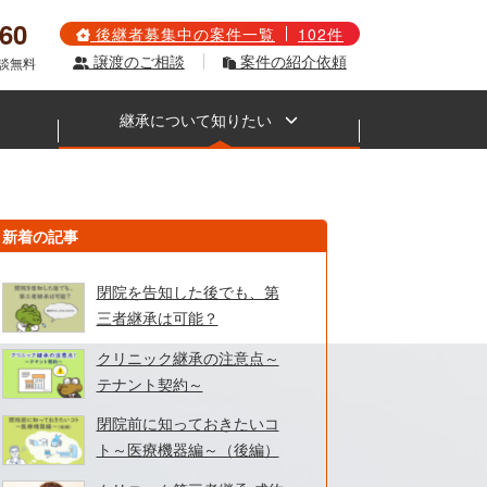
560
後継者募集中の案件一覧
102件
譲渡のご相談
案件の紹介依頼
相談無料
継承について知りたい
新着の記事
閉院を告知した後でも、第
三者継承は可能？
クリニック継承の注意点～
テナント契約～
閉院前に知っておきたいコ
ト～医療機器編～（後編）