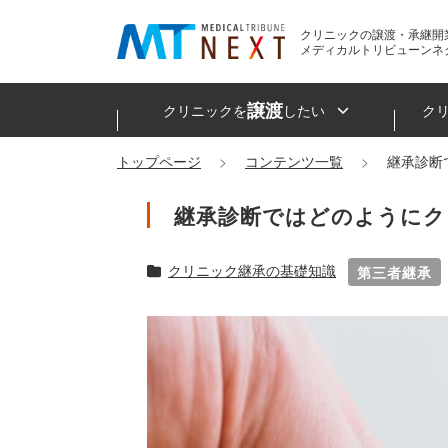
クリニックの譲渡・承継開
メディカルトリビューンネ
譲渡
クリニックを
したい
ク
トップページ
コンテンツ一覧
継承診断
継承診断ではどのようにク
クリニック継承の基礎知識
第三者継承