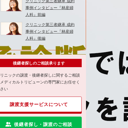
クリニック第三者継承 成約
事例インタビュー『林産婦
人科』前編
クリニック第三者継承 成約
事例インタビュー『林産婦
人科』後編
後継者探しのご相談承ります
リニックの譲渡・後継者探しに関するご相談
メディカルトリビューンの専門家にお任せく
さい
譲渡支援サービスについて
後継者探し・譲渡のご相談