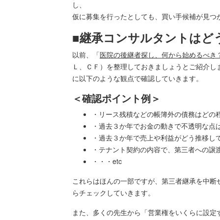
し、
仮に募集を行ったとしても、買い手候補が見つ
■継承コンサルタントはど
以前、「
医院の後継者探し、何から始めるべき
Ｌ、ＣＦ）を整理しておきましょうとご紹介し
に以下のような観点で確認していきます。
＜確認ポイント例＞
・リース残積などの帳簿外の債務はどの
・過去３か年でお金の動きで不透明な点
・過去３か年で売上や利益がどう推移し
・テナント契約の内容で、第三者への譲
・・・etc
これらはほんの一部ですが、第三者継承を中断
らチェックしていきます。
また、多くの先生から「営業権をいくらに設定