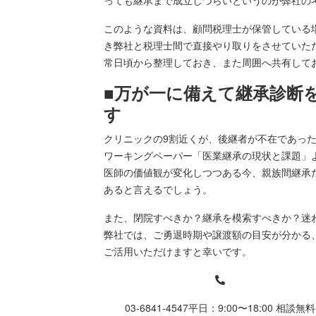
っても継承まで成立しづらいというのが弊社の
このような資料は、顧問税理士が保管している
き弊社と税理士間で直接やり取りをさせていた
常日頃から整理しておき、また周囲へ共有して
■万が一に備えて継承診断
す
クリニックの9割近くが、後継者が不在であっ
ワーキングペーパー「医業継承の現状と課題」
医師の価値観が変化しつつある今、親族間継承
あると言えるでしょう。
また、閉院すべきか？継承を模索すべきか？迷
弊社では、ご勇退時期や譲渡額の目安が分かる
ご活用いただけますと幸いです。
03-6841-4547
平日：9:00〜18:00 相談無料