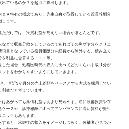
度出ているのか？を起点に算出します。
Ｍ＆Ａ特有の概念であり、先生自身が取得している役員報酬分
指します。
見ただけでは、実質利益が見えない場合がほとんどです。
人などで収益分散をしているのであればその利ザヤ分をクリニ
費項目となっている役員報酬分を経費から除外する、積み立て
分を利益に合算する・・・等、
営した場合、勤務医時代の収入に比べてどのくらい手取り分が
リットをわかりやすいようにしていきます。
場合、直近3か月分の売上総額をベースとする方式を採用してい
く利益だと考えています。
上はあがっても薬価利益はあまり見込めず、逆に設備投資や在
るケースや、診療報酬に比べてアンバランスに高い賃料が発生
リニックもあります。
らすると、承継後の収入をイメージしづらく、候補者が見つか