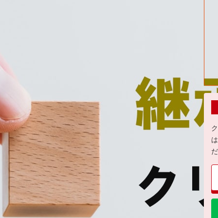
ク
は
だ