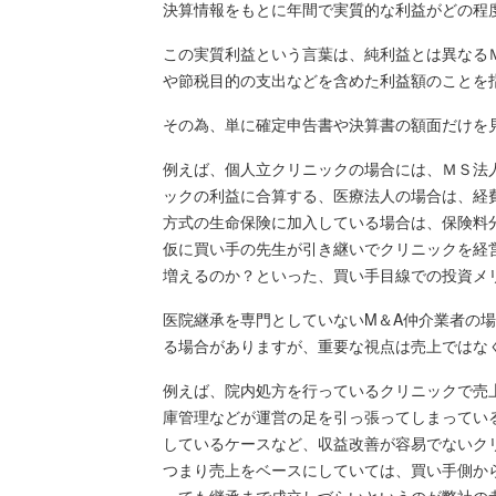
決算情報をもとに年間で実質的な利益がどの程
この実質利益という言葉は、純利益とは異なる
や節税目的の支出などを含めた利益額のことを
その為、単に確定申告書や決算書の額面だけを
例えば、個人立クリニックの場合には、ＭＳ法
ックの利益に合算する、医療法人の場合は、経
方式の生命保険に加入している場合は、保険料
仮に買い手の先生が引き継いでクリニックを経
増えるのか？といった、買い手目線での投資メ
医院継承を専門としていないM＆A仲介業者の
る場合がありますが、重要な視点は売上ではな
例えば、院内処方を行っているクリニックで売
庫管理などが運営の足を引っ張ってしまってい
しているケースなど、収益改善が容易でないク
つまり売上をベースにしていては、買い手側か