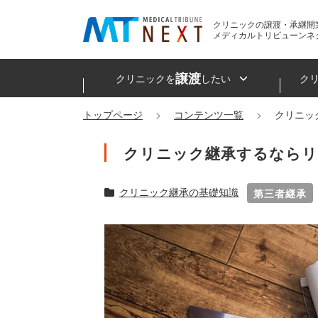
クリニックの譲渡・承継開
メディカルトリビューンネ
譲渡
クリニックを
したい
ク
トップページ
コンテンツ一覧
クリニッ
クリニック継承するならリ
クリニック継承の基礎知識
第三者継承