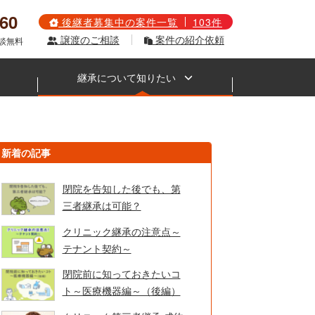
560
後継者募集中の案件一覧
103件
譲渡のご相談
案件の紹介依頼
相談無料
継承について知りたい
新着の記事
閉院を告知した後でも、第
三者継承は可能？
クリニック継承の注意点～
テナント契約～
閉院前に知っておきたいコ
ト～医療機器編～（後編）